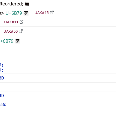
_Reordered; 無
t>
U+6B79
UAX#15
歹
形
UAX#11
立
UAX#50
+6B79
歹
9;
D;
8D
4D
%8d