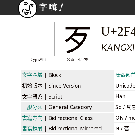
⽍
U+2F
KANGXI
GlyphWiki
裝置上的字型
文字區域
| Block
康熙部首 /
初始版本
| Since Version
Unicod
Han
文字語系
| Script
一般分類
| General Category
So / 其
ON / mo
書寫方向
| Bidirectional Class
書寫鏡射
| Bidirectional Mirrored
N / 否