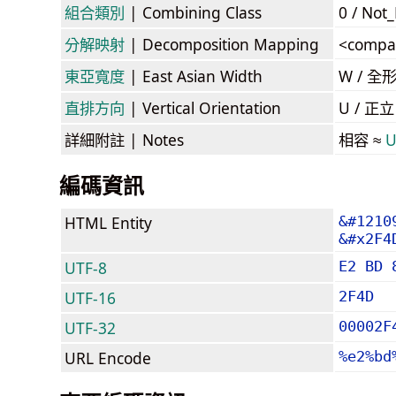
組合類別
| Combining Class
0 / Not
分解映射
| Decomposition Mapping
<compa
東亞寬度
| East Asian Width
W / 全
直排方向
| Vertical Orientation
U / 正
詳細附註
| Notes
相容 ≈
U
編碼資訊
HTML Entity
&#1210
&#x2F4
UTF-8
E2 BD 
UTF-16
2F4D
UTF-32
00002F
URL Encode
%e2%bd