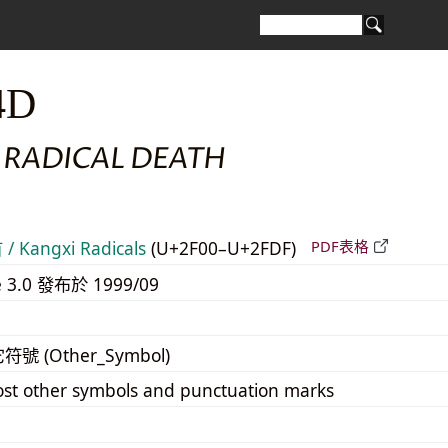
4D
 RADICAL DEATH
 Kangxi Radicals
(U+2F00–U+2FDF)
PDF表格
e 3.0 發布於 1999/09
它符號 (Other_Symbol)
st other symbols and punctuation marks