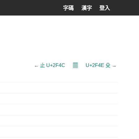
字碼
漢字
登入
𝄜
← ⽌ U+2F4C
U+2F4E ⽎ →