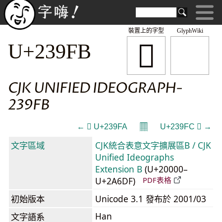
裝置上的字型
GlyphWiki
𣧻
U+239FB
CJK UNIFIED IDEOGRAPH-
239FB
𝄜
← 𣧺 U+239FA
U+239FC 𣧼 →
文字區域
CJK統合表意文字擴展區B / CJK
Unified Ideographs
Extension B
(U+20000–
U+2A6DF)
PDF表格
初始版本
Unicode 3.1 發布於 2001/03
Han
文字語系