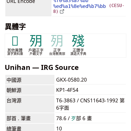
URL Encode
%f0%a3%a7%bb
(CESU-
%ed%a1%8e%ed%b7%bb
8)
異體字
𦚛
㱚
㱚
殘
其他異體
戶籍正字
正字
正體字
漢字資料庫
戶籍文字
台灣教育部
漢語大字典
Unihan — IRG Source
GKX-0580.20
中國源
KP1-4F54
朝鮮源
台灣源
T6-3863 / CNS11643-1992 第
6字面
部首 . 筆畫
78.6 /
⽍
部 6 畫
10
總筆畫