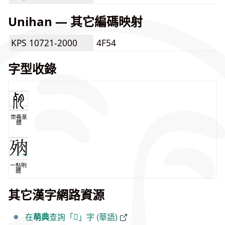
Unihan — 其它編碼映射
KPS 10721-2000
4F54
字型收錄
崇羲篆
體
一點明
體
其它漢字網路資源
在
萌典
查詢「𣧻」字 (華語)