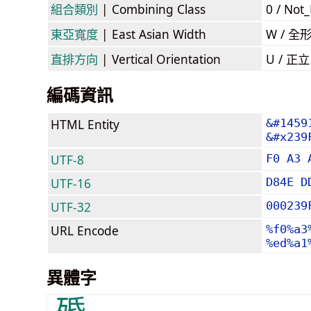
組合類別
| Combining Class
0 / Not
東亞寬度
| East Asian Width
W / 全
直排方向
| Vertical Orientation
U / 正
編碼資訊
HTML Entity
&#1459
&#x239
UTF-8
F0 A3 
UTF-16
D84E D
UTF-32
000239
URL Encode
%f0%a3
%ed%a1
異體字