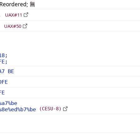
_Reordered; 無
形
UAX#11
立
UAX#50
18;
FE;
A7 BE
DFE
FE
%a7%be
(CESU-8)
%8e%ed%b7%be