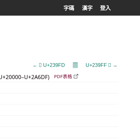
字碼
漢字
登入
𝄜
← 𣧽 U+239FD
U+239FF 𣧿 →
U+20000–U+2A6DF)
PDF表格