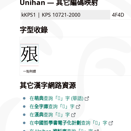
Unihan — 其它編碼映射
kKPS1 |
KPS 10721-2000
4F4D
字型收錄
一點明體
其它漢字網路資源
在
萌典
查詢「𣧾」字 (華語)
在
全字庫
查詢「𣧾」字
在
漢典
查詢「𣧾」字
在
中國哲學書電子化計劃
查詢「𣧾」字