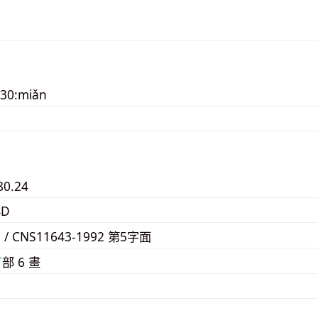
030:miǎn
80.24
4D
7 / CNS11643-1992 第5字面
⽍
部 6 畫