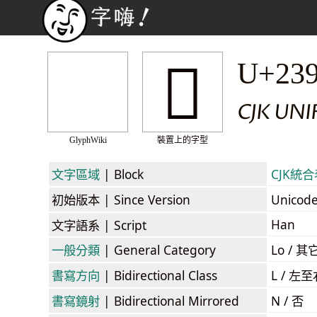
𣧾
U+23
CJK UNI
GlyphWiki
裝置上的字型
文字區域
| Block
CJK統合表
初始版本
| Since Version
Unicod
Han
文字語系
| Script
一般分類
| General Category
Lo / 其它
書寫方向
| Bidirectional Class
L / 左
書寫鏡射
| Bidirectional Mirrored
N / 否