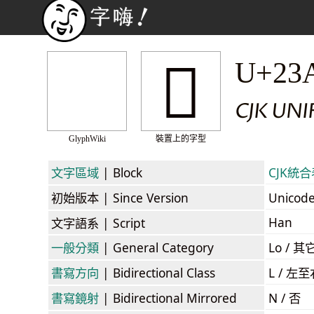
𣨞
U+23
CJK UNI
GlyphWiki
裝置上的字型
文字區域
| Block
CJK統合表
初始版本
| Since Version
Unicod
Han
文字語系
| Script
一般分類
| General Category
Lo / 其它
書寫方向
| Bidirectional Class
L / 左
書寫鏡射
| Bidirectional Mirrored
N / 否