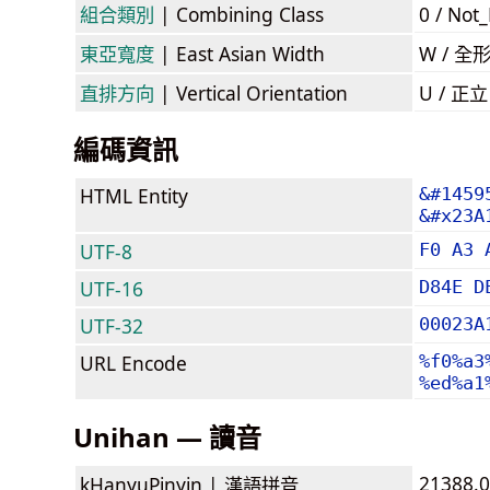
組合類別
| Combining Class
0 / Not
東亞寬度
| East Asian Width
W / 全
直排方向
| Vertical Orientation
U / 正
編碼資訊
HTML Entity
&#1459
&#x23A
UTF-8
F0 A3 
UTF-16
D84E D
UTF-32
00023A
URL Encode
%f0%a3
%ed%a1
Unihan — 讀音
21388.
kHanyuPinyin |
漢語拼音