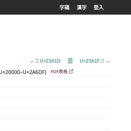
字碼
漢字
登入
𝄜
← 𣨝 U+23A1D
U+23A1F 𣨟 →
U+20000–U+2A6DF)
PDF表格