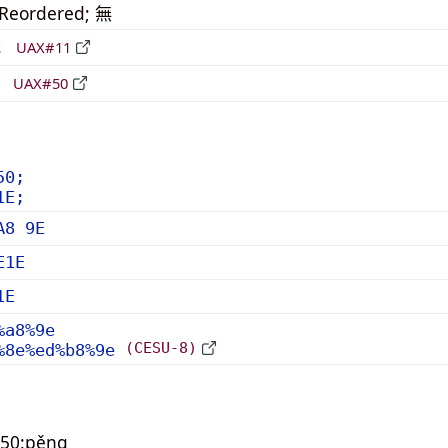
_Reordered; 無
形
UAX#11
立
UAX#50
50;
1E;
A8 9E
E1E
1E
%a8%9e
(CESU-8)
%8e%ed%b8%9e
050:pěng