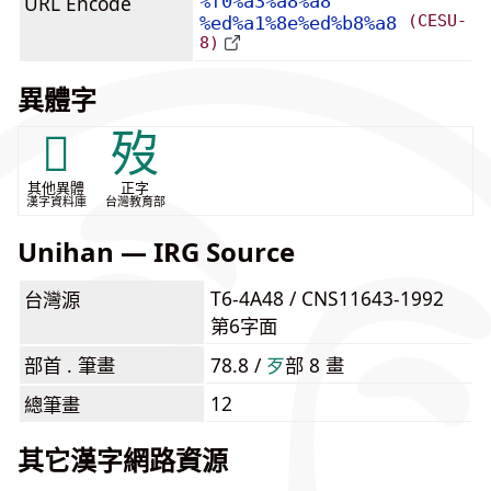
URL Encode
%f0%a3%a8%a8
(CESU-
%ed%a1%8e%ed%b8%a8
8)
異體字
𣨏
歿
其他異體
正字
漢字資料庫
台灣教育部
Unihan — IRG Source
T6-4A48 / CNS11643-1992
台灣源
第6字面
部首 . 筆畫
78.8 /
⽍
部 8 畫
12
總筆畫
其它漢字網路資源