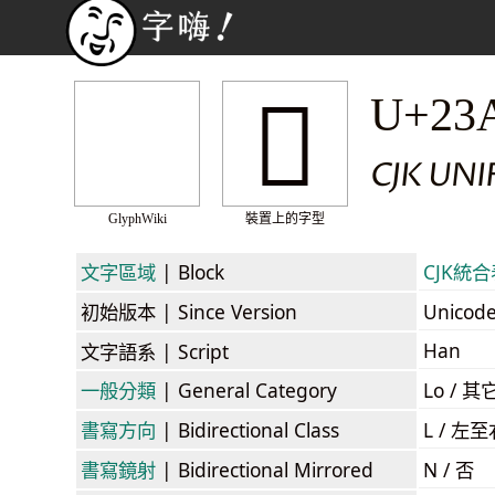
𣨮
U+23
CJK UN
GlyphWiki
裝置上的字型
文字區域
| Block
CJK統合表
初始版本
| Since Version
Unicod
Han
文字語系
| Script
一般分類
| General Category
Lo / 其它
書寫方向
| Bidirectional Class
L / 左
書寫鏡射
| Bidirectional Mirrored
N / 否