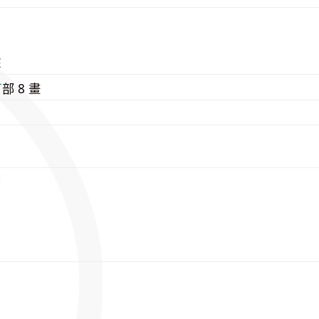
E
⽍
部 8 畫