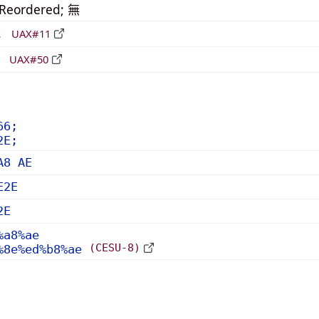
_Reordered; 無
形
UAX#11
立
UAX#50
66;
2E;
A8 AE
E2E
2E
%a8%ae
(CESU-8)
%8e%ed%b8%ae