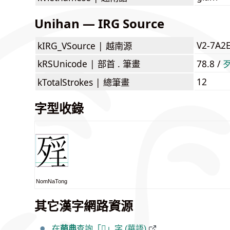
Unihan — IRG Source
V2-7A2
kIRG_VSource |
越南源
kRSUnicode |
部首 . 筆畫
78.8 /
12
kTotalStrokes |
總筆畫
字型收錄
NomNaTong
其它漢字網路資源
在
萌典
查詢「𣨮」字 (華語)