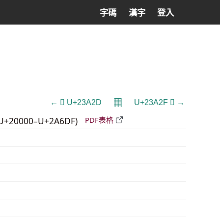
字碼
漢字
登入
𝄜
← 𣨭 U+23A2D
U+23A2F 𣨯 →
U+20000–U+2A6DF)
PDF表格