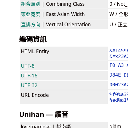
組合類別
| Combining Class
0 / Not
東亞寬度
| East Asian Width
W / 全
直排方向
| Vertical Orientation
U / 正
編碼資訊
HTML Entity
&#1459
&#x23A
UTF-8
F0 A3 
UTF-16
D84E D
UTF-32
00023A
URL Encode
%f0%a3
%ed%a1
Unihan — 讀音
giẫm
kVietnamese |
越南語