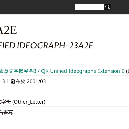
A2E
IFIED IDEOGRAPH-23A2E
意文字擴展區B / CJK Unified Ideographs Extension B
(
e 3.1 發布於 2001/03
字母 (Other_Letter)
至右書寫