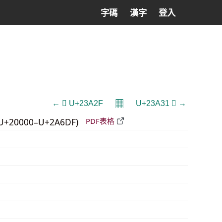
字碼
漢字
登入
𝄜
← 𣨯 U+23A2F
U+23A31 𣨱 →
U+20000–U+2A6DF)
PDF表格