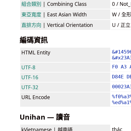
組合類別
| Combining Class
0 / Not
東亞寬度
| East Asian Width
W / 全
直排方向
| Vertical Orientation
U / 正
編碼資訊
HTML Entity
&#1459
&#x23A
UTF-8
F0 A3 
UTF-16
D84E D
UTF-32
00023A
URL Encode
%f0%a3
%ed%a1
Unihan — 讀音
thác
kVietnamese |
越南語