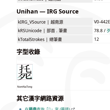
Unihan — IRG Source
V0-442
kIRG_VSource |
越南源
kRSUnicode |
部首 . 筆畫
78.8 /
12
kTotalStrokes |
總筆畫
字型收錄
NomNaTong
其它漢字網路資源
在
萌典
查詢「𣨰」字 (華語)