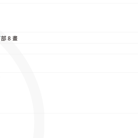
E
⽍
部 8 畫