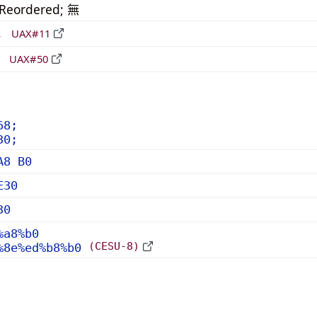
_Reordered; 無
形
UAX#11
立
UAX#50
68;
30;
A8 B0
E30
30
%a8%b0
(CESU-8)
%8e%ed%b8%b0