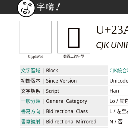
𣨰
U+23
CJK UN
GlyphWiki
裝置上的字型
文字區域
| Block
CJK統合表
初始版本
| Since Version
Unicod
Han
文字語系
| Script
一般分類
| General Category
Lo / 其它
書寫方向
| Bidirectional Class
L / 左
書寫鏡射
| Bidirectional Mirrored
N / 否