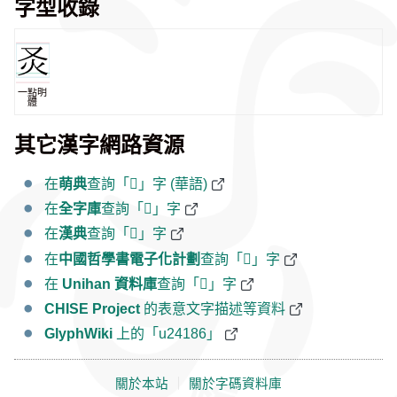
字型收錄
一點明
體
其它漢字網路資源
在
萌典
查詢「𤆆」字 (華語)
在
全字庫
查詢「𤆆」字
在
漢典
查詢「𤆆」字
在
中國哲學書電子化計劃
查詢「𤆆」字
在
Unihan 資料庫
查詢「𤆆」字
CHISE Project
的表意文字描述等資料
GlyphWiki
上的「u24186」
關於本站
｜
關於字碼資料庫