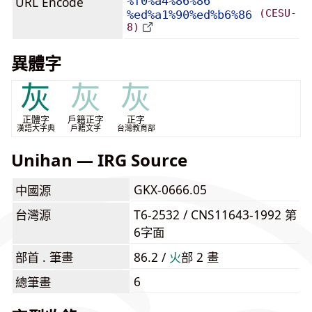
URL Encode
%f0%a4%86%86
(CESU-
%ed%a1%90%ed%b6%86
8)
異體字
灰
灰
灰
正體字
戶籍正字
正字
漢語大字典
戶籍文字
台灣教育部
Unihan — IRG Source
GKX-0666.05
中國源
台灣源
T6-2532 / CNS11643-1992 第
6字面
部首 . 筆畫
86.2 /
⽕
部 2 畫
6
總筆畫