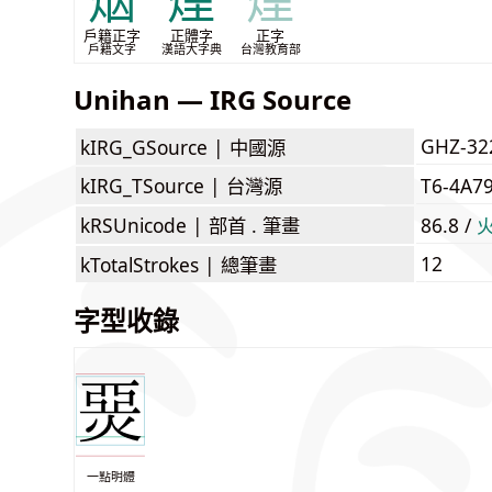
烟
煙
煙
戶籍正字
正體字
正字
戶籍文字
漢語大字典
台灣教育部
Unihan — IRG Source
GHZ-32
kIRG_GSource |
中國源
kIRG_TSource |
台灣源
T6-4A7
kRSUnicode |
部首 . 筆畫
86.8 /
12
kTotalStrokes |
總筆畫
字型收錄
一點明體