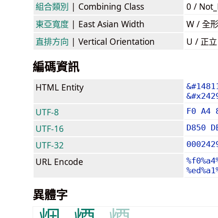
組合類別
| Combining Class
0 / Not
東亞寬度
| East Asian Width
W / 全
直排方向
| Vertical Orientation
U / 正
編碼資訊
HTML Entity
&#1481
&#x242
UTF-8
F0 A4 
UTF-16
D850 D
UTF-32
000242
URL Encode
%f0%a4
%ed%a1
異體字