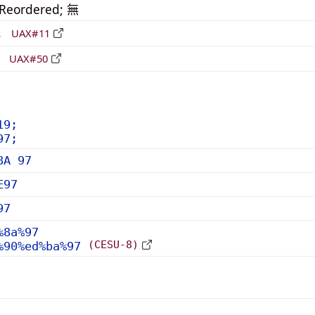
_Reordered; 無
形
UAX#11
立
UAX#50
19;
97;
8A 97
E97
97
%8a%97
(CESU-8)
%90%ed%ba%97