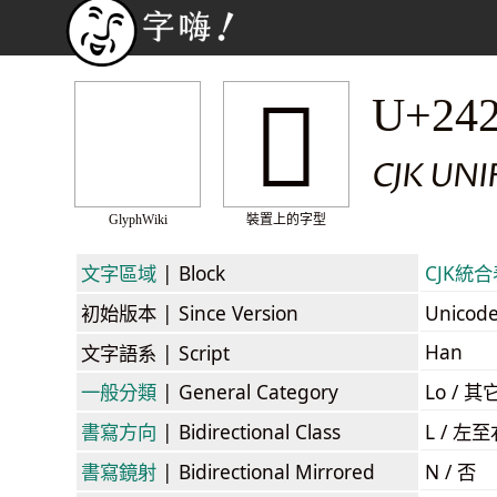
𤊗
U+24
CJK UNI
GlyphWiki
裝置上的字型
文字區域
| Block
CJK統合表
初始版本
| Since Version
Unicod
Han
文字語系
| Script
一般分類
| General Category
Lo / 其它
書寫方向
| Bidirectional Class
L / 左
書寫鏡射
| Bidirectional Mirrored
N / 否