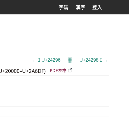
字碼
漢字
登入
𝄜
← 𤊖 U+24296
U+24298 𤊘 →
U+20000–U+2A6DF)
PDF表格