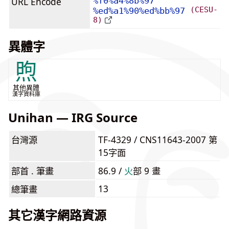
URL Encode
%f0%a4%8b%97
(CESU-
%ed%a1%90%ed%bb%97
8)
異體字
煦
其他異體
漢字資料庫
Unihan — IRG Source
台灣源
TF-4329 / CNS11643-2007 第
15字面
部首 . 筆畫
86.9 /
⽕
部 9 畫
13
總筆畫
其它漢字網路資源