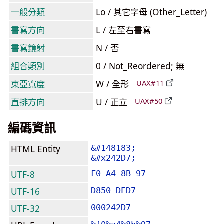
一般分類
Lo / 其它字母 (Other_Letter)
書寫方向
L / 左至右書寫
書寫鏡射
N / 否
組合類別
0 / Not_Reordered; 無
東亞寬度
W / 全形
UAX#11
直排方向
U / 正立
UAX#50
編碼資訊
HTML Entity
&#148183;
&#x242D7;
UTF-8
F0 A4 8B 97
UTF-16
D850 DED7
UTF-32
000242D7