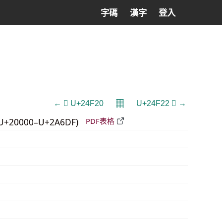
字碼
漢字
登入
𝄜
← 𤼠 U+24F20
U+24F22 𤼢 →
U+20000–U+2A6DF)
PDF表格