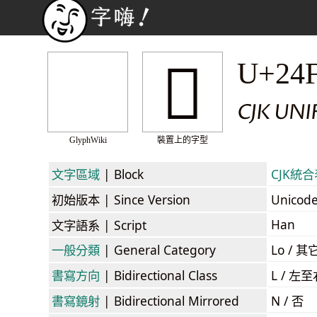
𤼡
U+24
CJK UNI
GlyphWiki
裝置上的字型
文字區域
| Block
CJK統合表
初始版本
| Since Version
Unicod
Han
文字語系
| Script
一般分類
| General Category
Lo / 其它
書寫方向
| Bidirectional Class
L / 左
書寫鏡射
| Bidirectional Mirrored
N / 否