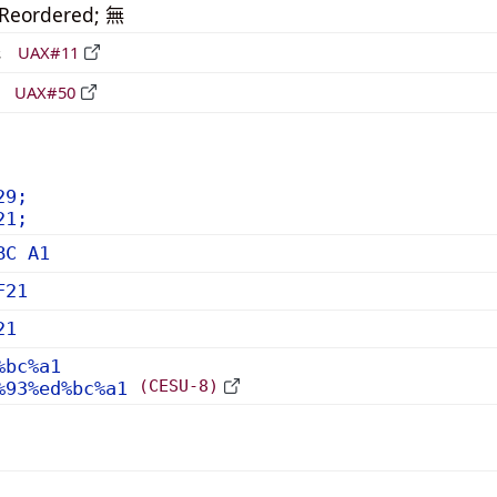
_Reordered; 無
形
UAX#11
立
UAX#50
29;
21;
BC A1
F21
21
%bc%a1
(CESU-8)
%93%ed%bc%a1