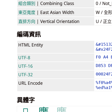
組合類別
| Combining Class
0 / Not
東亞寬度
| East Asian Width
W / 全
直排方向
| Vertical Orientation
U / 正
編碼資訊
HTML Entity
&#1513
&#x24F
UTF-8
F0 A4 
UTF-16
D853 D
UTF-32
00024F
URL Encode
%f0%a4
%ed%a1
異體字