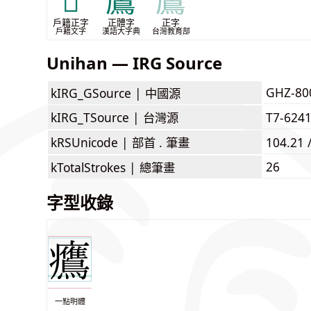
𤸰
鷹
鷹
戶籍正字
正體字
正字
戶籍文字
漢語大字典
台灣教育部
Unihan — IRG Source
GHZ-80
kIRG_GSource |
中國源
kIRG_TSource |
台灣源
T7-624
kRSUnicode |
部首 . 筆畫
104.21 
26
kTotalStrokes |
總筆畫
字型收錄
一點明體