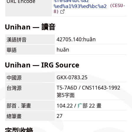
URL Encode
%f0%a4%bc%a2
(CESU-
%ed%a1%93%ed%bc%a2
8)
Unihan — 讀音
42705.140:huǎn
漢語拼音
huǎn
華語
Unihan — IRG Source
GKX-0783.25
中國源
T5-7A6D / CNS11643-1992
台灣源
第5字面
部首 . 筆畫
104.22 /
⽧
部 22 畫
27
總筆畫
字型收錄