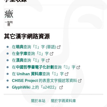
一點明
體
其它漢字網路資源
在
萌典
查詢「𤼢」字 (華語)
在
全字庫
查詢「𤼢」字
在
漢典
查詢「𤼢」字
在
中國哲學書電子化計劃
查詢「𤼢」字
在
Unihan 資料庫
查詢「𤼢」字
CHISE Project
的表意文字描述等資料
GlyphWiki
上的「u24f22」
關於本站
｜
關於字碼資料庫