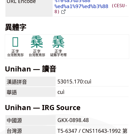
URL Encode
%f0%a5%b3%88
(CESU-
%ed%a1%97%ed%b3%88
8)
異體字
𣀔
㯔
䄟
正字
正字
正字
台灣教育部
台灣教育部
疑難字考釋
Unihan — 讀音
53015.170:cuì
漢語拼音
cuì
華語
Unihan — IRG Source
GKX-0898.48
中國源
台灣源
T5-6347 / CNS11643-1992 第