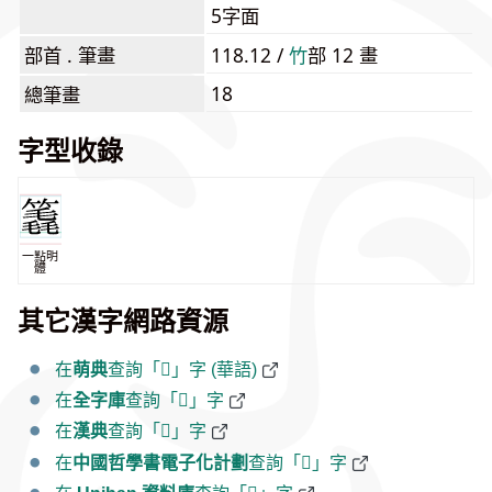
5字面
部首 . 筆畫
118.12 /
⽵
部 12 畫
18
總筆畫
字型收錄
一點明
體
其它漢字網路資源
在
萌典
查詢「𥳈」字 (華語)
在
全字庫
查詢「𥳈」字
在
漢典
查詢「𥳈」字
在
中國哲學書電子化計劃
查詢「𥳈」字