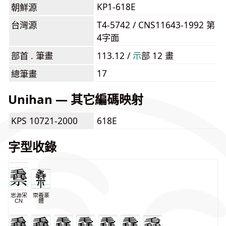
KP1-618E
朝鮮源
台灣源
T4-5742 / CNS11643-1992 第
4字面
部首 . 筆畫
113.12 /
⽰
部 12 畫
17
總筆畫
Unihan — 其它編碼映射
KPS 10721-2000
618E
字型收錄
思源宋
崇羲篆
CN
體