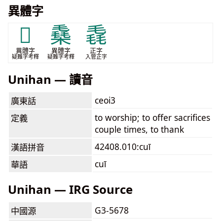
異體字
𥳈
㯔
毳
異體字
異體字
正字
疑難字考釋
疑難字考釋
入管正字
Unihan — 讀音
ceoi3
廣東話
to worship; to offer sacrifices
定義
couple times, to thank
42408.010:cuī
漢語拼音
cuī
華語
Unihan — IRG Source
G3-5678
中國源