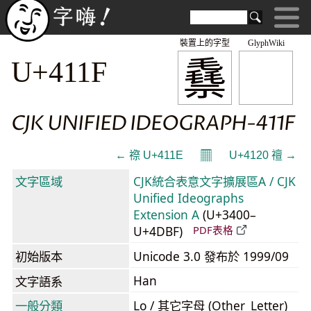
裝置上的字型
GlyphWiki
䄟
U+411F
CJK UNIFIED IDEOGRAPH-411F
𝄜
← 䄞 U+411E
U+4120 䄠 →
文字區域
CJK統合表意文字擴展區A / CJK
Unified Ideographs
Extension A
(U+3400–
U+4DBF)
PDF表格
初始版本
Unicode 3.0 發布於 1999/09
Han
文字語系
一般分類
Lo / 其它字母 (Other_Letter)