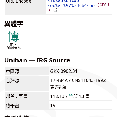
URL Encode
%f0%a5%b4%be
(CESU-
%ed%a1%97%ed%b4%be
8)
異體字
簙
正字
台灣教育部
Unihan — IRG Source
GKX-0902.31
中國源
T7-484A / CNS11643-1992
台灣源
第7字面
部首 . 筆畫
118.13 /
⽵
部 13 畫
19
總筆畫