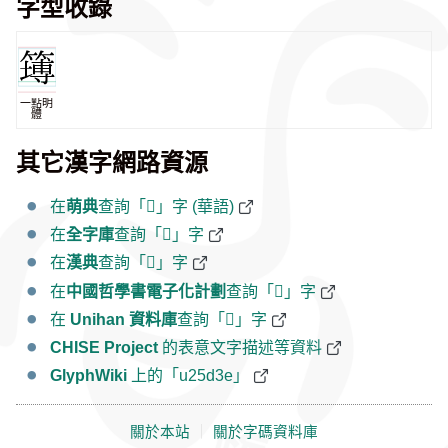
字型收錄
一點明
體
其它漢字網路資源
在
萌典
查詢「𥴾」字 (華語)
在
全字庫
查詢「𥴾」字
在
漢典
查詢「𥴾」字
在
中國哲學書電子化計劃
查詢「𥴾」字
在
Unihan 資料庫
查詢「𥴾」字
CHISE Project
的表意文字描述等資料
GlyphWiki
上的「u25d3e」
關於本站
｜
關於字碼資料庫