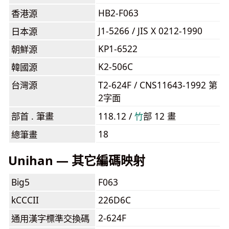
HB2-F063
香港源
J1-5266 / JIS X 0212-1990
日本源
KP1-6522
朝鮮源
K2-506C
韓國源
台灣源
T2-624F / CNS11643-1992 第
2字面
部首 . 筆畫
118.12 /
⽵
部 12 畫
18
總筆畫
Unihan — 其它編碼映射
Big5
F063
kCCCII
226D6C
2-624F
通用漢字標準交換碼