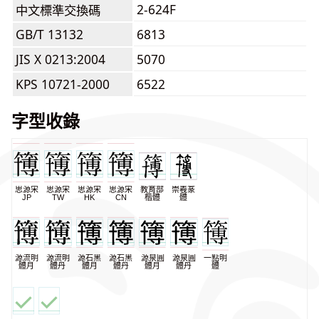
2-624F
中文標準交換碼
GB/T 13132
6813
JIS X 0213:2004
5070
KPS 10721-2000
6522
字型收錄
思源宋
思源宋
思源宋
思源宋
教育部
崇羲篆
JP
TW
HK
CN
楷體
體
源流明
源流明
源石黑
源石黑
源泉圓
源泉圓
一點明
體月
體丹
體月
體丹
體月
體丹
體