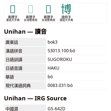
𥴮
𥴮
𥴾
博
異體字
異體字
異體字
通假字
漢語大字典
台灣教育部
台灣教育部
漢語大字典
Unihan — 讀音
bok3
廣東話
53013.100:bó
漢語拼音
SUGOROKU
日語訓讀
HAKU
日語音讀
bó
華語
0083.031:bó
現代漢語詞典
Unihan — IRG Source
G5-642D
中國源