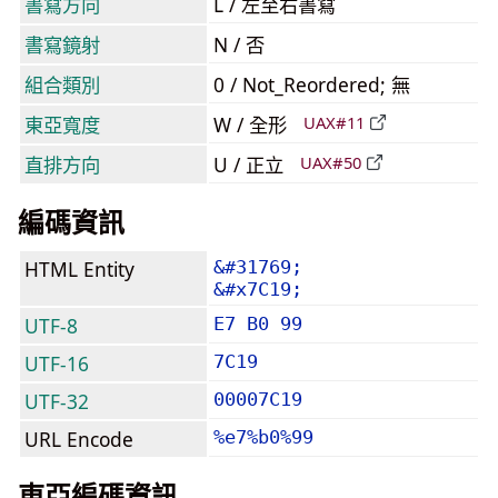
書寫方向
L / 左至右書寫
書寫鏡射
N / 否
組合類別
0 / Not_Reordered; 無
東亞寬度
W / 全形
UAX#11
直排方向
U / 正立
UAX#50
編碼資訊
HTML Entity
&#31769;
&#x7C19;
UTF-8
E7 B0 99
UTF-16
7C19
UTF-32
00007C19
URL Encode
%e7%b0%99
東亞編碼資訊