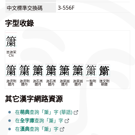
3-556F
中文標準交換碼
字型收錄
思源宋
CN
源流明
源流明
源石黑
源石黑
源泉圓
源泉圓
一點明
匯文明
體月
體丹
體月
體丹
體月
體丹
體
朝體
其它漢字網路資源
在
萌典
查詢「簘」字 (華語)
在
全字庫
查詢「簘」字
在
漢典
查詢「簘」字