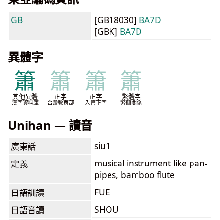
GB
[GB18030]
BA7D
[GBK]
BA7D
異體字
簫
簫
簫
簫
其他異體
正字
正字
繁體字
漢字資料庫
台灣教育部
入管正字
繁簡關係
Unihan — 讀音
siu1
廣東話
musical instrument like pan-
定義
pipes, bamboo flute
FUE
日語訓讀
SHOU
日語音讀