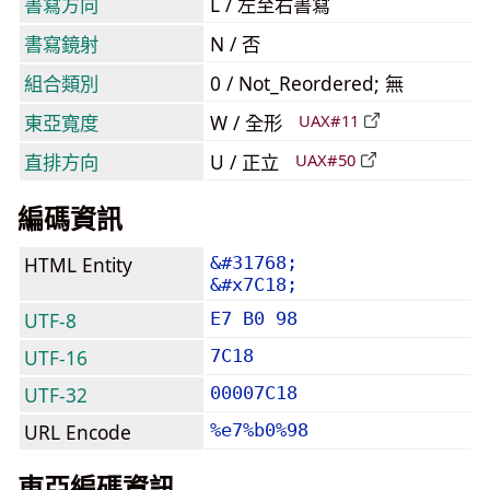
書寫方向
L / 左至右書寫
書寫鏡射
N / 否
組合類別
0 / Not_Reordered; 無
東亞寬度
W / 全形
UAX#11
直排方向
U / 正立
UAX#50
編碼資訊
HTML Entity
&#31768;
&#x7C18;
UTF-8
E7 B0 98
UTF-16
7C18
UTF-32
00007C18
URL Encode
%e7%b0%98
東亞編碼資訊