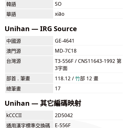
SO
韓語
xiāo
華語
Unihan — IRG Source
GE-4641
中國源
MD-7C18
澳門源
台灣源
T3-556F / CNS11643-1992 第
3字面
部首 . 筆畫
118.12 /
⽵
部 12 畫
17
總筆畫
Unihan — 其它編碼映射
kCCCII
2D5042
E-556F
通用漢字標準交換碼