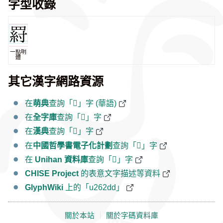
字型收錄
一點明
體
其它漢字網路資源
在
萌典
查詢「𦋝」字 (華語)
在
全字庫
查詢「𦋝」字
在
漢典
查詢「𦋝」字
在
中國哲學書電子化計劃
查詢「𦋝」字
在
Unihan 資料庫
查詢「𦋝」字
CHISE Project
的表意文字描述等資料
GlyphWiki
上的「u262dd」
關於本站
｜
關於字碼資料庫