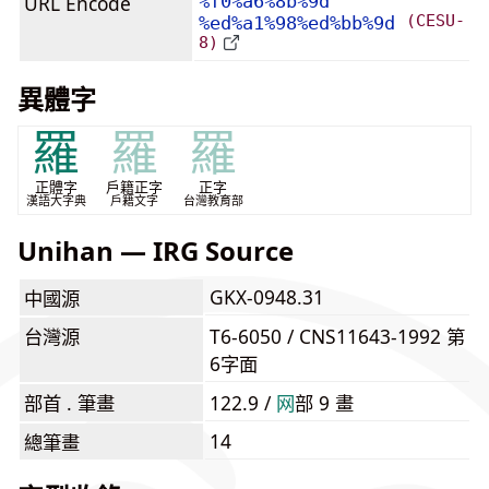
URL Encode
%f0%a6%8b%9d
(CESU-
%ed%a1%98%ed%bb%9d
8)
異體字
羅
羅
羅
正體字
戶籍正字
正字
漢語大字典
戶籍文字
台灣教育部
Unihan — IRG Source
GKX-0948.31
中國源
台灣源
T6-6050 / CNS11643-1992 第
6字面
部首 . 筆畫
122.9 /
⽹
部 9 畫
14
總筆畫