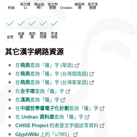
俐方體
精品點
匯文明
饅頭黑
辰宇落
粉圓
11
陣7
朝體
Oradano
體
雁體
凝書
激燃
蘭陽
李漢
金萱
體
體
明體
港楷
其它漢字網路資源
在
萌典
查詢「羅」字 (華語)
在
萌典
查詢「羅」字 (台灣閩南語)
在
萌典
查詢「羅」字 (台灣客家語)
在
全字庫
查詢「羅」字
在
漢典
查詢「羅」字
在
中國哲學書電子化計劃
查詢「羅」字
在
Unihan 資料庫
查詢「羅」字
CHISE Project
的表意文字描述等資料
GlyphWiki
上的「u7f85」