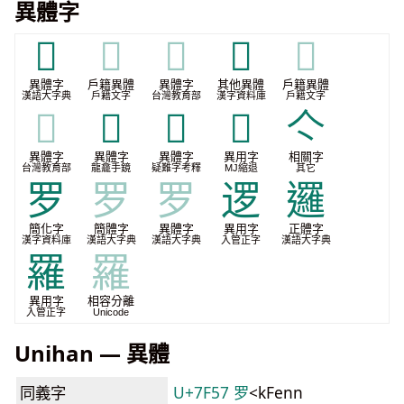
異體字
𦋝
𦋝
𦋝
𦌴
𦌴
異體字
戶籍異體
異體字
其他異體
戶籍異體
漢語大字典
戶籍文字
台灣教育部
漢字資料庫
戶籍文字
𦌴
𩎊
𩵇
𮗈
亽
異體字
異體字
異體字
異用字
相關字
台灣教育部
龍龕手鏡
疑難字考釋
MJ縮退
其它
罗
罗
罗
逻
邏
簡化字
簡體字
異體字
異用字
正體字
漢字資料庫
漢語大字典
漢語大字典
入管正字
漢語大字典
羅
羅
異用字
相容分離
入管正字
Unicode
Unihan — 異體
同義字
U+7F57 罗
<kFenn