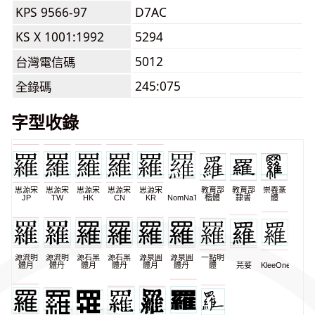
KPS 9566-97
D7AC
KS X 1001:1992
5294
5012
台灣電信碼
245:075
全錄碼
字型收錄
思源宋
思源宋
思源宋
思源宋
思源宋
教育部
教育部
崇羲篆
JP
TW
HK
CN
KR
NomNaTong
楷體
隸書
體
源流明
源流明
源石黑
源石黑
源泉圓
源泉圓
一點明
體月
體丹
體月
體丹
體月
體丹
體
芫荽
KleeOne