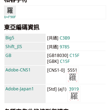
羅
U+F90F
東亞編碼資訊
Big5
[共通]
C3B9
Shift_JIS
[共通]
9785
GB
[GB18030]
C15F
[GBK]
C15F
Adobe-CNS1
[CNS1-0]
5551
Adobe-Japan1
[Std] (aj1)
3919