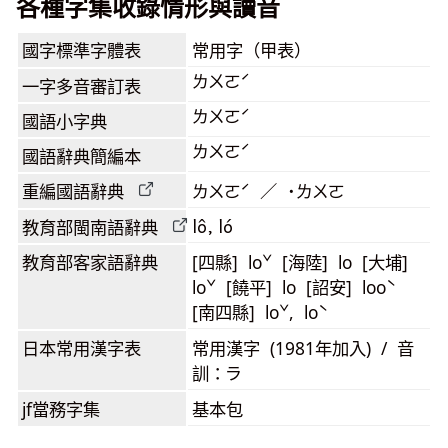
各種字集收錄情形與讀音
國字標準字體表
常用字（甲表）
ㄌㄨㄛˊ
一字多音審訂表
ㄌㄨㄛˊ
國語小字典
ㄌㄨㄛˊ
國語辭典簡編本
重編國語辭典
ㄌㄨㄛˊ ／ ˙ㄌㄨㄛ
lô, ló
教育部閩南語
辭典
教育部客家語
辭典
[四縣] loˇ [海陸] lo [大埔]
loˇ [饒平] lo [詔安] looˋ
[南四縣] loˇ, loˋ
日本常用漢字表
常用漢字 (1981年加入) / 音
訓：ラ
jf當務字集
基本包