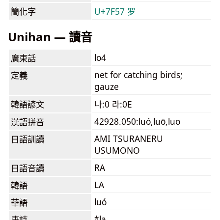
簡化字
U+7F57 罗
Unihan — 讀音
lo4
廣東話
net for catching birds;
定義
gauze
韓語諺文
나:0 라:0E
42928.050:luó,luō,luo
漢語拼音
AMI TSURANERU
日語訓讀
USUMONO
RA
日語音讀
LA
韓語
luó
華語
*la
唐詩