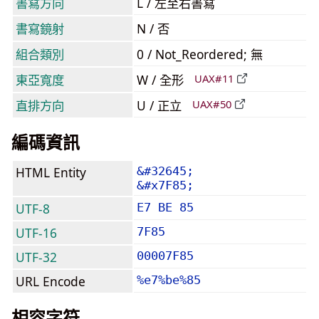
書寫方向
L / 左至右書寫
書寫鏡射
N / 否
組合類別
0 / Not_Reordered; 無
東亞寬度
W / 全形
UAX#11
直排方向
U / 正立
UAX#50
編碼資訊
HTML Entity
&#32645;
&#x7F85;
UTF-8
E7 BE 85
UTF-16
7F85
UTF-32
00007F85
URL Encode
%e7%be%85
相容字符