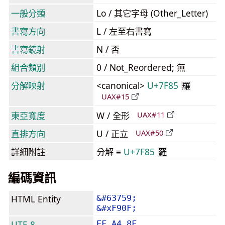
一般分類
Lo / 其它字母 (Other_Letter)
書寫方向
L / 左至右書寫
書寫鏡射
N / 否
組合類別
0 / Not_Reordered; 無
分解映射
<canonical>
U+7F85
羅
UAX#15
東亞寬度
W / 全形
UAX#11
直排方向
U / 正立
UAX#50
詳細附註
分解 ≡
U+7F85
羅
編碼資訊
HTML Entity
&#63759;
&#xF90F;
UTF-8
EF A4 8F