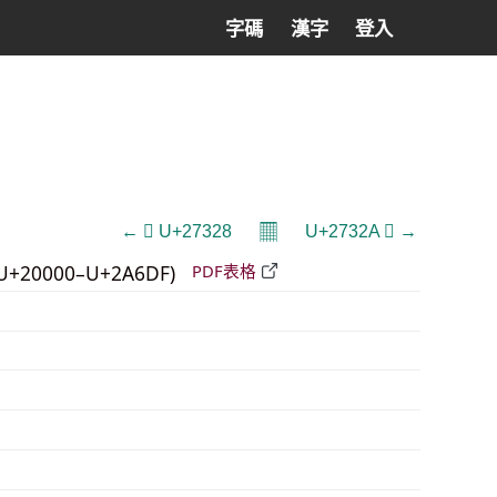
字碼
漢字
登入
𝄜
← 𧌨 U+27328
U+2732A 𧌪 →
U+20000–U+2A6DF)
PDF表格