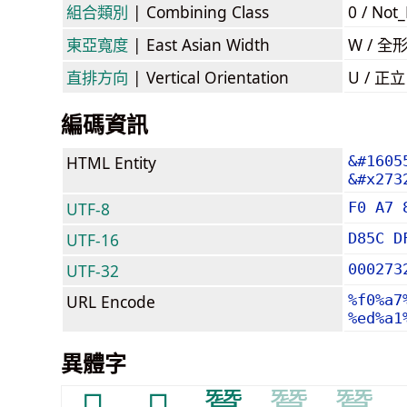
組合類別
| Combining Class
0 / Not
東亞寬度
| East Asian Width
W / 全
直排方向
| Vertical Orientation
U / 正
編碼資訊
HTML Entity
&#1605
&#x273
UTF-8
F0 A7 
UTF-16
D85C D
UTF-32
000273
URL Encode
%f0%a7
%ed%a1
異體字