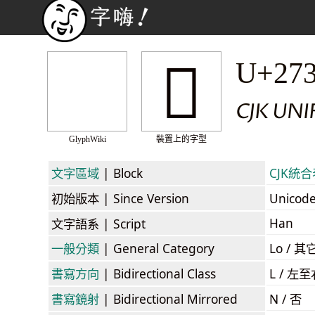
𧌩
U+27
CJK UNI
GlyphWiki
裝置上的字型
文字區域
| Block
CJK統合表
初始版本
| Since Version
Unicod
Han
文字語系
| Script
一般分類
| General Category
Lo / 其它
書寫方向
| Bidirectional Class
L / 左
書寫鏡射
| Bidirectional Mirrored
N / 否