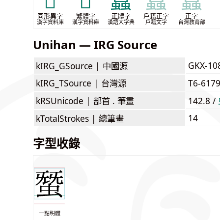
𧑯
𧕽
蠶
蠶
蠶
同形異字
繁體字
正體字
戶籍正字
正字
漢字資料庫
漢字資料庫
漢語大字典
戶籍文字
台灣教育部
Unihan — IRG Source
GKX-10
kIRG_GSource |
中國源
kIRG_TSource |
台灣源
T6-617
kRSUnicode |
部首 . 筆畫
142.8 /
14
kTotalStrokes |
總筆畫
字型收錄
一點明體