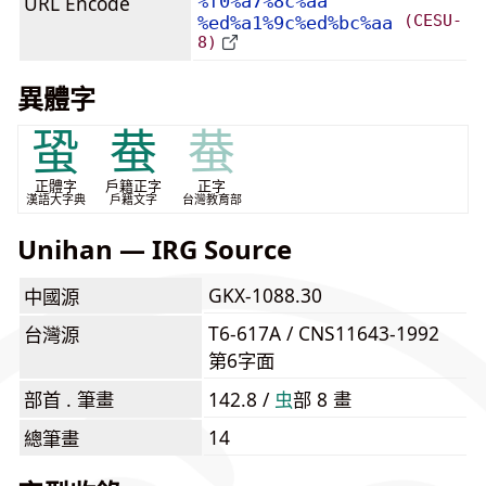
URL Encode
%f0%a7%8c%aa
(CESU-
%ed%a1%9c%ed%bc%aa
8)
異體字
蛩
蛬
蛬
正體字
戶籍正字
正字
漢語大字典
戶籍文字
台灣教育部
Unihan — IRG Source
GKX-1088.30
中國源
T6-617A / CNS11643-1992
台灣源
第6字面
部首 . 筆畫
142.8 /
⾍
部 8 畫
14
總筆畫