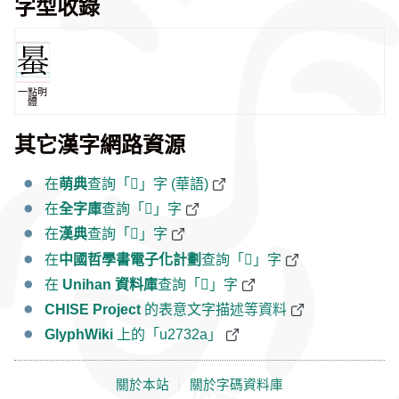
字型收錄
一點明
體
其它漢字網路資源
在
萌典
查詢「𧌪」字 (華語)
在
全字庫
查詢「𧌪」字
在
漢典
查詢「𧌪」字
在
中國哲學書電子化計劃
查詢「𧌪」字
在
Unihan 資料庫
查詢「𧌪」字
CHISE Project
的表意文字描述等資料
GlyphWiki
上的「u2732a」
關於本站
｜
關於字碼資料庫