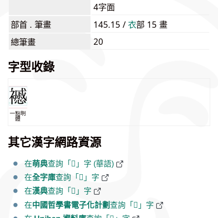
4字面
部首 . 筆畫
145.15 /
⾐
部 15 畫
20
總筆畫
字型收錄
一點明
體
其它漢字網路資源
在
萌典
查詢「𧞰」字 (華語)
在
全字庫
查詢「𧞰」字
在
漢典
查詢「𧞰」字
在
中國哲學書電子化計劃
查詢「𧞰」字