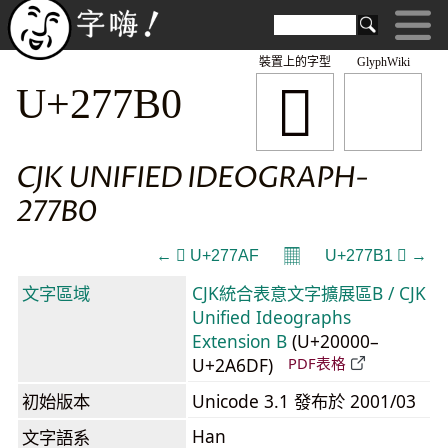
裝置上的字型
GlyphWiki
𧞰
U+277B0
CJK UNIFIED IDEOGRAPH-
277B0
𝄜
← 𧞯 U+277AF
U+277B1 𧞱 →
文字區域
CJK統合表意文字擴展區B / CJK
Unified Ideographs
Extension B
(U+20000–
U+2A6DF)
PDF表格
初始版本
Unicode 3.1 發布於 2001/03
Han
文字語系