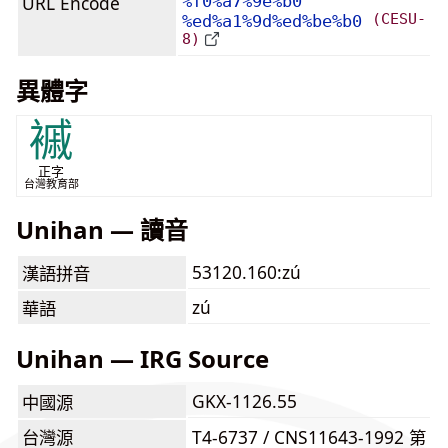
URL Encode
%f0%a7%9e%b0
(CESU-
%ed%a1%9d%ed%be%b0
8)
異體字
䙘
正字
台灣教育部
Unihan — 讀音
53120.160:zú
漢語拼音
zú
華語
Unihan — IRG Source
GKX-1126.55
中國源
台灣源
T4-6737 / CNS11643-1992 第