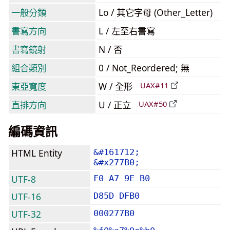
一般分類
Lo / 其它字母 (Other_Letter)
書寫方向
L / 左至右書寫
書寫鏡射
N / 否
組合類別
0 / Not_Reordered; 無
東亞寬度
W / 全形
UAX#11
直排方向
U / 正立
UAX#50
編碼資訊
HTML Entity
&#161712;
&#x277B0;
UTF-8
F0 A7 9E B0
UTF-16
D85D DFB0
UTF-32
000277B0