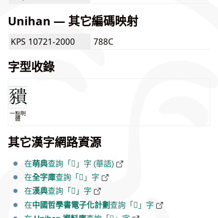
Unihan — 其它編碼映射
KPS 10721-2000
788C
字型收錄
一點明
體
其它漢字網路資源
在
萌典
查詢「𧲆」字 (華語)
在
全字庫
查詢「𧲆」字
在
漢典
查詢「𧲆」字
在
中國哲學書電子化計劃
查詢「𧲆」字