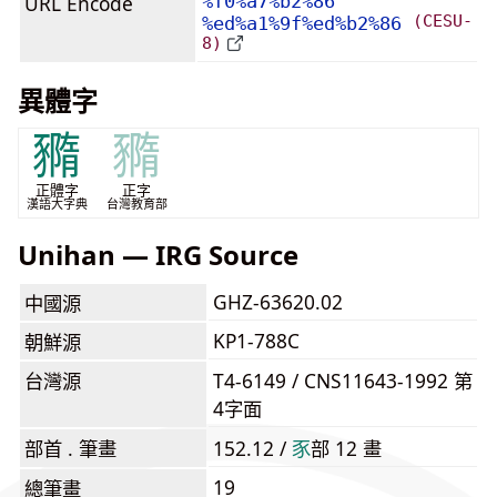
URL Encode
%f0%a7%b2%86
(CESU-
%ed%a1%9f%ed%b2%86
8)
異體字
䝐
䝐
正體字
正字
漢語大字典
台灣教育部
Unihan — IRG Source
GHZ-63620.02
中國源
KP1-788C
朝鮮源
台灣源
T4-6149 / CNS11643-1992 第
4字面
部首 . 筆畫
152.12 /
⾗
部 12 畫
19
總筆畫