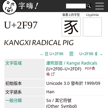
裝置上的字型
GlyphWiki
⾗
U+2F97
KANGXI RADICAL PIG
𝄜
← ⾖ U+2F96
U+2F98 ⾘ →
文字區域
康熙部首 / Kangxi Radicals
(U+2F00–U+2FDF)
PDF表
格
初始版本
Unicode 3.0 發布於 1999/09
Han
文字語系
一般分類
So / 其它符號
(Other_Symbol)