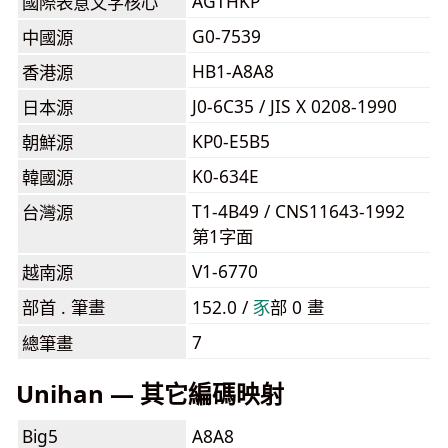
AGTHKP
國際表意文字核心
G0-7539
中國源
HB1-A8A8
香港源
J0-6C35 / JIS X 0208-1990
日本源
KP0-E5B5
朝鮮源
K0-634E
韓國源
T1-4B49 / CNS11643-1992
台灣源
第1字面
V1-6770
越南源
部首 . 筆畫
152.0 /
⾗
部 0 畫
7
總筆畫
Unihan — 其它編碼映射
Big5
A8A8