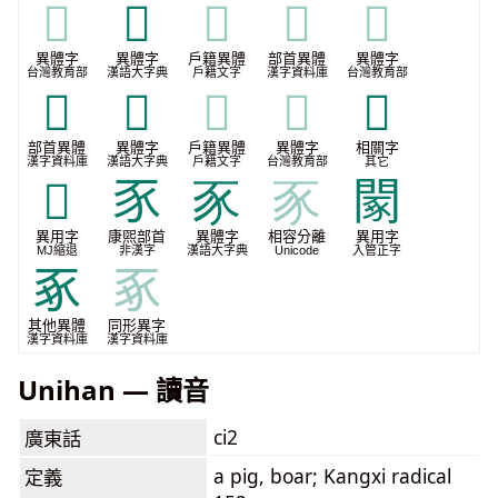
𢁓
𧰧
𧰧
𧰧
𧰧
異體字
異體字
戶籍異體
部首異體
異體字
台灣教育部
漢語大字典
戶籍文字
漢字資料庫
台灣教育部
𧰨
𧰬
𧰬
𧰬
𬺷
部首異體
異體字
戶籍異體
異體字
相關字
漢字資料庫
漢語大字典
戶籍文字
台灣教育部
其它
𬺻
⾗
豕
豕
䦠
異用字
康煕部首
異體字
相容分離
異用字
MJ縮退
非漢字
漢語大字典
Unicode
入管正字
豖
豖
其他異體
同形異字
漢字資料庫
漢字資料庫
Unihan — 讀音
ci2
廣東話
a pig, boar; Kangxi radical
定義