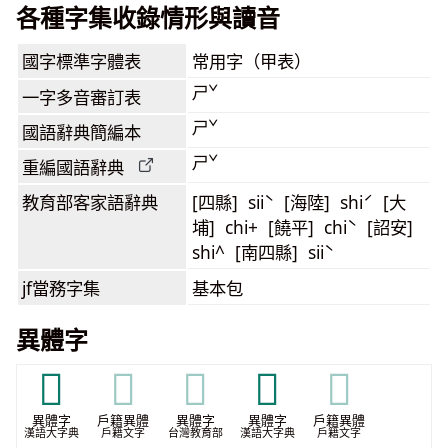
各種字集收錄情形與讀音
國字標準字體表
常用字（甲表）
ㄕˇ
一字多音審訂表
ㄕˇ
國語辭典簡編本
ㄕˇ
重編國語辭典
教育部客家語
辭典
[四縣] siiˋ [海陸] shiˊ [大
埔] chi+ [饒平] chiˋ [詔安]
shi^ [南四縣] siiˋ
jf當務字集
基本包
異體字
𡰯
𡰯
𡰯
𢁓
𢁓
異體字
戶籍異體
異體字
異體字
戶籍異體
漢語大字典
戶籍文字
台灣教育部
漢語大字典
戶籍文字