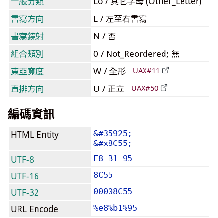
一般分類
Lo / 其它字母 (Other_Letter)
書寫方向
L / 左至右書寫
書寫鏡射
N / 否
組合類別
0 / Not_Reordered; 無
東亞寬度
W / 全形
UAX#11
直排方向
U / 正立
UAX#50
編碼資訊
HTML Entity
&#35925;
&#x8C55;
UTF-8
E8 B1 95
UTF-16
8C55
UTF-32
00008C55
URL Encode
%e8%b1%95