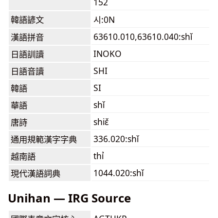
152
韓語諺文
시:0N
63610.010,63610.040:shǐ
漢語拼音
INOKO
日語訓讀
SHI
日語音讀
SI
韓語
shǐ
華語
shiɛ̌
唐詩
336.020:shǐ
通用規範漢字字典
thỉ
越南語
1044.020:shǐ
現代漢語詞典
Unihan — IRG Source