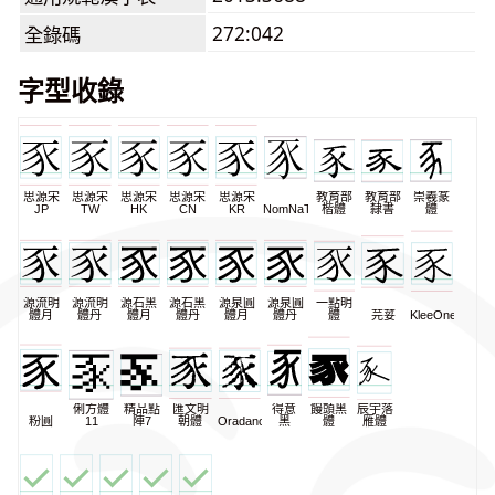
272:042
全錄碼
字型收錄
思源宋
思源宋
思源宋
思源宋
思源宋
教育部
教育部
崇羲篆
JP
TW
HK
CN
KR
NomNaTong
楷體
隸書
體
源流明
源流明
源石黑
源石黑
源泉圓
源泉圓
一點明
體月
體丹
體月
體丹
體月
體丹
體
芫荽
KleeOne
俐方體
精品點
匯文明
得意
饅頭黑
辰宇落
粉圓
11
陣7
朝體
Oradano
黑
體
雁體