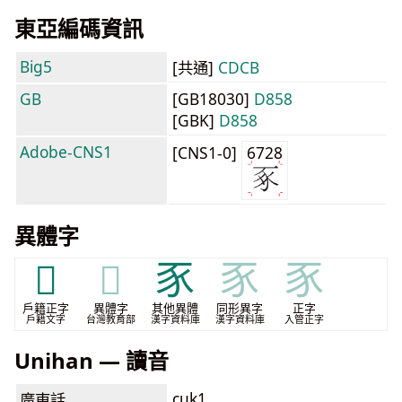
東亞編碼資訊
Big5
[共通]
CDCB
GB
[GB18030]
D858
[GBK]
D858
Adobe-CNS1
[CNS1-0]
6728
異體字
𢒔
𢒔
豕
豕
豕
戶籍正字
異體字
其他異體
同形異字
正字
戶籍文字
台灣教育部
漢字資料庫
漢字資料庫
入管正字
Unihan — 讀音
cuk1
廣東話