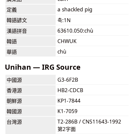
a shackled pig
定義
韓語諺文
축:1N
63610.050:chù
漢語拼音
CHWUK
韓語
chù
華語
Unihan — IRG Source
G3-6F2B
中國源
HB2-CDCB
香港源
KP1-7844
朝鮮源
K1-7059
韓國源
T2-286B / CNS11643-1992
台灣源
第2字面