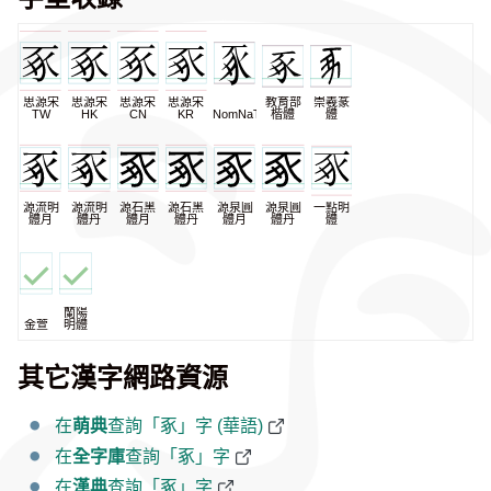
思源宋
思源宋
思源宋
思源宋
教育部
崇羲篆
TW
HK
CN
KR
NomNaTong
楷體
體
源流明
源流明
源石黑
源石黑
源泉圓
源泉圓
一點明
體月
體丹
體月
體丹
體月
體丹
體
蘭陽
金萱
明體
其它漢字網路資源
在
萌典
查詢「豖」字 (華語)
在
全字庫
查詢「豖」字
在
漢典
查詢「豖」字