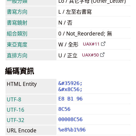
一般分類
Lo / 其它字母 (Other_Letter)
書寫方向
L / 左至右書寫
書寫鏡射
N / 否
組合類別
0 / Not_Reordered; 無
東亞寬度
W / 全形
UAX#11
直排方向
U / 正立
UAX#50
編碼資訊
HTML Entity
&#35926;
&#x8C56;
UTF-8
E8 B1 96
UTF-16
8C56
UTF-32
00008C56
URL Encode
%e8%b1%96