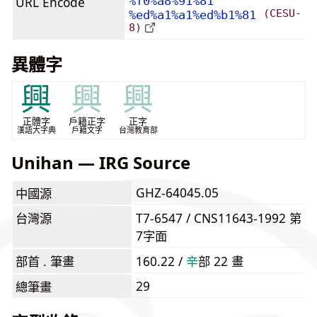
URL Encode
%f0%a8%91%81
(CESU-
%ed%a1%a1%ed%b1%81
8)
異體字
興
興
興
正體字
戶籍正字
正字
漢語大字典
戶籍文字
台灣教育部
Unihan — IRG Source
GHZ-64045.05
中國源
台灣源
T7-6547 / CNS11643-1992 第
7字面
部首 . 筆畫
160.22 /
⾟
部 22 畫
29
總筆畫