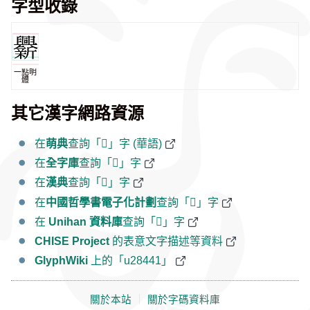
字型收錄
一點明
體
其它漢字網路資源
在
萌典
查詢「𨑁」字 (華語)
在
全字庫
查詢「𨑁」字
在
漢典
查詢「𨑁」字
在
中國哲學書電子化計劃
查詢「𨑁」字
在
Unihan 資料庫
查詢「𨑁」字
CHISE Project
的表意文字描述等資料
GlyphWiki
上的「u28441」
關於本站
｜
關於字碼資料庫