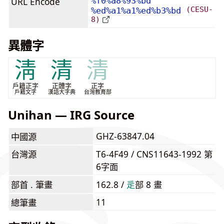
URL Encode
%f0%a8%93%bd
(CESU-
%ed%a1%a1%ed%b3%bd
8)
異體字
淸
清
清
戶籍正字
正體字
正字
戶籍文字
漢語大字典
台灣教育部
Unihan — IRG Source
GHZ-63847.04
中國源
台灣源
T6-4F49 / CNS11643-1992 第
6字面
部首 . 筆畫
162.8 /
⾡
部 8 畫
11
總筆畫