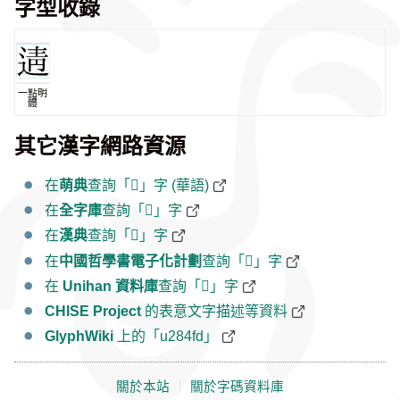
字型收錄
一點明
體
其它漢字網路資源
在
萌典
查詢「𨓽」字 (華語)
在
全字庫
查詢「𨓽」字
在
漢典
查詢「𨓽」字
在
中國哲學書電子化計劃
查詢「𨓽」字
在
Unihan 資料庫
查詢「𨓽」字
CHISE Project
的表意文字描述等資料
GlyphWiki
上的「u284fd」
關於本站
｜
關於字碼資料庫