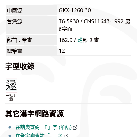
GKX-1260.30
中國源
台灣源
T6-5930 / CNS11643-1992 第
6字面
部首 . 筆畫
162.9 /
⾡
部 9 畫
12
總筆畫
字型收錄
一點明
體
其它漢字網路資源
在
萌典
查詢「𨔡」字 (華語)
在
全字庫
查詢「𨔡」字