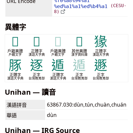
URL Encode
%f0%a8%94%a1
(CESU-
%ed%a1%a1%ed%b4%a1
8)
異體字
𠭣
𨂦
𨂦
𨔵
猭
戶籍異體
正體字
戶籍異體
其他異體
正體字
戶籍文字
漢語大字典
戶籍文字
漢字資料庫
漢語大字典
豚
逐
遁
遁
遯
正體字
正字
正體字
正字
正字
漢語大字典
台灣教育部
漢語大字典
台灣教育部
台灣教育部
Unihan — 讀音
63867.030:dùn,tún,chuàn,chuán
漢語拼音
dùn
華語
Unihan — IRG Source