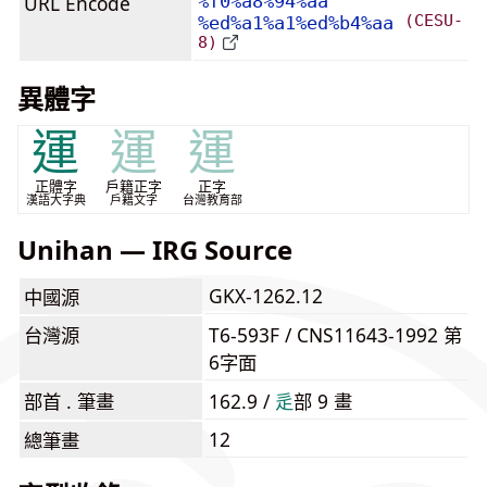
URL Encode
%f0%a8%94%aa
(CESU-
%ed%a1%a1%ed%b4%aa
8)
異體字
運
運
運
正體字
戶籍正字
正字
漢語大字典
戶籍文字
台灣教育部
Unihan — IRG Source
GKX-1262.12
中國源
台灣源
T6-593F / CNS11643-1992 第
6字面
部首 . 筆畫
162.9 /
⾡
部 9 畫
12
總筆畫