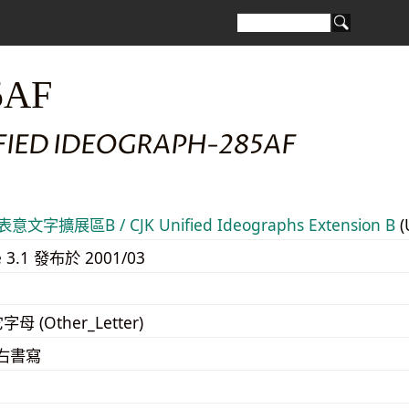
5AF
IFIED IDEOGRAPH-285AF
意文字擴展區B / CJK Unified Ideographs Extension B
(
e 3.1 發布於 2001/03
字母 (Other_Letter)
至右書寫