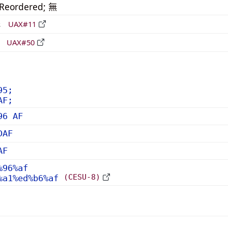
_Reordered; 無
形
UAX#11
立
UAX#50
95;
AF;
96 AF
DAF
AF
%96%af
(CESU-8)
%a1%ed%b6%af