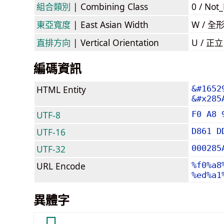
組合類別
| Combining Class
0 / Not
東亞寬度
| East Asian Width
W / 全
直排方向
| Vertical Orientation
U / 正
編碼資訊
HTML Entity
&#1652
&#x285
UTF-8
F0 A8 
UTF-16
D861 D
UTF-32
000285
URL Encode
%f0%a8
%ed%a1
異體字