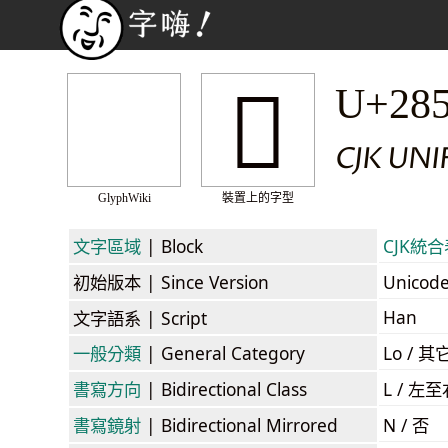
𨖯
U+28
CJK UN
GlyphWiki
裝置上的字型
文字區域
| Block
CJK統合表
初始版本
| Since Version
Unicod
Han
文字語系
| Script
一般分類
| General Category
Lo / 其它
書寫方向
| Bidirectional Class
L / 左
書寫鏡射
| Bidirectional Mirrored
N / 否