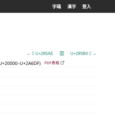
字碼
漢字
登入
𝄜
← 𨖮 U+285AE
U+285B0 𨖰 →
U+20000–U+2A6DF)
PDF表格