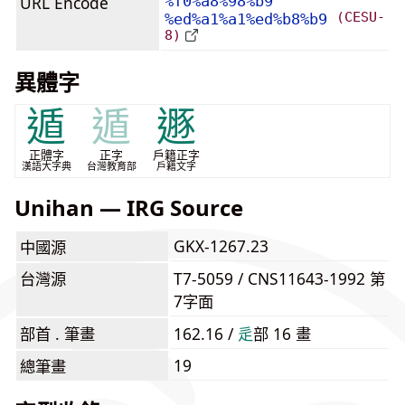
URL Encode
%f0%a8%98%b9
(CESU-
%ed%a1%a1%ed%b8%b9
8)
異體字
遁
遁
遯
正體字
正字
戶籍正字
漢語大字典
台灣教育部
戶籍文字
Unihan — IRG Source
GKX-1267.23
中國源
台灣源
T7-5059 / CNS11643-1992 第
7字面
部首 . 筆畫
162.16 /
⾡
部 16 畫
19
總筆畫