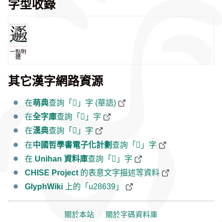
字型收錄
一點明
體
其它漢字網路資源
在
萌典
查詢「𨘹」字 (華語)
在
全字庫
查詢「𨘹」字
在
漢典
查詢「𨘹」字
在
中國哲學書電子化計劃
查詢「𨘹」字
在
Unihan 資料庫
查詢「𨘹」字
CHISE Project
的表意文字描述等資料
GlyphWiki
上的「u28639」
關於本站
｜
關於字碼資料庫