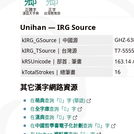
鄉
鄉
正體字
正字
漢語大字典
台灣教育部
Unihan — IRG Source
GHZ-63
kIRG_GSource |
中國源
kIRG_TSource |
台灣源
T7-555
kRSUnicode |
部首 . 筆畫
163.14 
16
kTotalStrokes |
總筆畫
其它漢字網路資源
在
萌典
查詢「𨞸」字 (華語)
在
全字庫
查詢「𨞸」字
在
漢典
查詢「𨞸」字
在
中國哲學書電子化計劃
查詢「𨞸」字