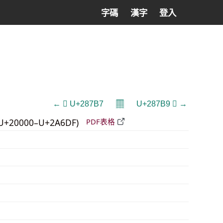
字碼
漢字
登入
𝄜
← 𨞷 U+287B7
U+287B9 𨞹 →
U+20000–U+2A6DF)
PDF表格