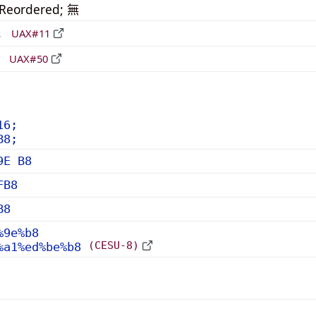
_Reordered; 無
形
UAX#11
立
UAX#50
16;
B8;
9E B8
FB8
B8
%9e%b8
(CESU-8)
%a1%ed%be%b8