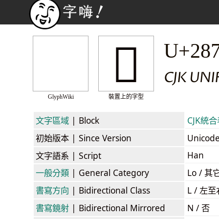
𨞸
U+28
CJK UNI
GlyphWiki
裝置上的字型
文字區域
| Block
CJK統合表
初始版本
| Since Version
Unicod
Han
文字語系
| Script
一般分類
| General Category
Lo / 其它
書寫方向
| Bidirectional Class
L / 左
書寫鏡射
| Bidirectional Mirrored
N / 否