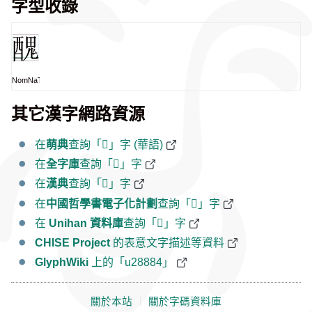
字型收錄
NomNaTong
其它漢字網路資源
在
萌典
查詢「𨢄」字 (華語)
在
全字庫
查詢「𨢄」字
在
漢典
查詢「𨢄」字
在
中國哲學書電子化計劃
查詢「𨢄」字
在
Unihan 資料庫
查詢「𨢄」字
CHISE Project
的表意文字描述等資料
GlyphWiki
上的「u28884」
關於本站
｜
關於字碼資料庫