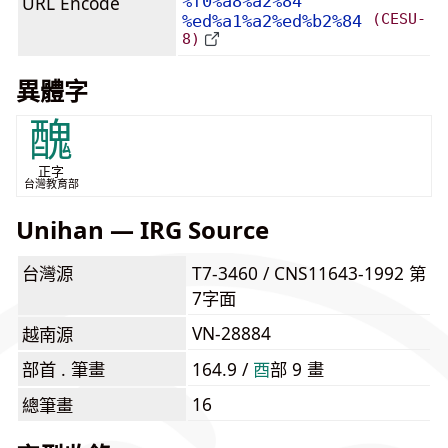
URL Encode
%f0%a8%a2%84
(CESU-
%ed%a1%a2%ed%b2%84
8)
異體字
醜
正字
台灣教育部
Unihan — IRG Source
台灣源
T7-3460 / CNS11643-1992 第
7字面
VN-28884
越南源
部首 . 筆畫
164.9 /
⾣
部 9 畫
16
總筆畫