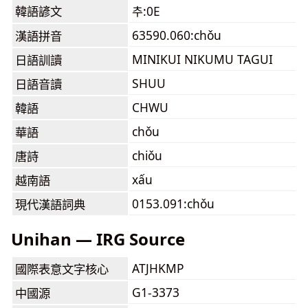
韓語諺文
추:0E
63590.060:chǒu
漢語拼音
MINIKUI NIKUMU TAGUI
日語訓讀
SHUU
日語音讀
CHWU
韓語
chǒu
華語
chiǒu
唐詩
xấu
越南語
0153.091:chǒu
現代漢語詞典
Unihan — IRG Source
ATJHKMP
國際表意文字核心
G1-3373
中國源