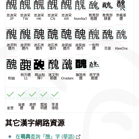
思源宋
思源宋
思源宋
思源宋
思源宋
教育部
教育部
崇羲篆
JP
TW
HK
CN
KR
NomNaTong
楷體
隸書
體
源流明
源流明
源石黑
源石黑
源泉圓
源泉圓
一點明
體月
體丹
體月
體丹
體月
體丹
體
芫荽
KleeOne
俐方體
精品點
匯文明
饅頭黑
辰宇落
粉圓
11
陣7
朝體
Oradano
體
雁體
凝書
激燃
蘭陽
李漢
金萱
體
體
明體
港楷
其它漢字網路資源
在
萌典
查詢「醜」字 (華語)