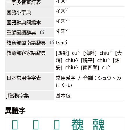
ㄔㄡˇ
一字多音審訂表
ㄔㄡˇ
國語小字典
ㄔㄡˇ
國語辭典簡編本
ㄔㄡˇ
重編國語辭典
tshiú
教育部閩南語
辭典
教育部客家語
辭典
[四縣] cuˋ [海陸] chiuˊ [大
埔] chiu^ [饒平] chiuˋ [詔
安] chiu^ [南四縣] cuˋ
日本常用漢字表
常用漢字 / 音訓：シュウ、み
にく-い
jf當務字集
基本包
異體字
𥆞
𨢄
𩳺
䰩
䰭