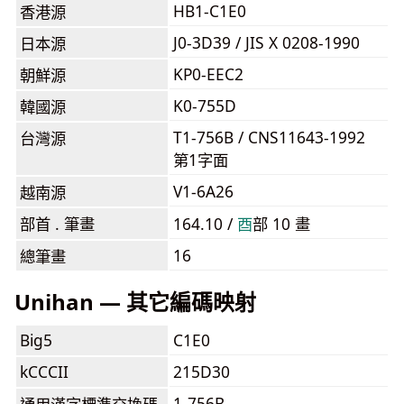
HB1-C1E0
香港源
J0-3D39 / JIS X 0208-1990
日本源
KP0-EEC2
朝鮮源
K0-755D
韓國源
T1-756B / CNS11643-1992
台灣源
第1字面
V1-6A26
越南源
部首 . 筆畫
164.10 /
⾣
部 10 畫
16
總筆畫
Unihan — 其它編碼映射
Big5
C1E0
kCCCII
215D30
1-756B