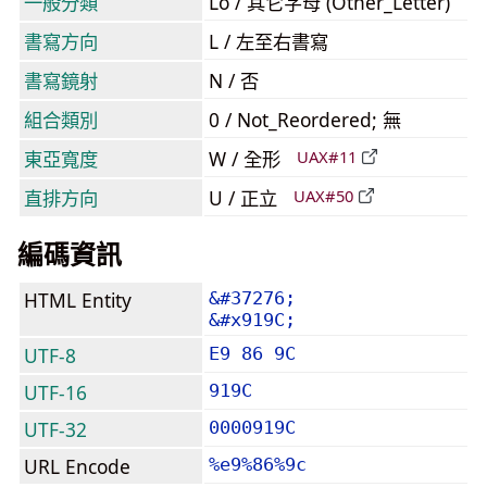
一般分類
Lo / 其它字母 (Other_Letter)
書寫方向
L / 左至右書寫
書寫鏡射
N / 否
組合類別
0 / Not_Reordered; 無
東亞寬度
W / 全形
UAX#11
直排方向
U / 正立
UAX#50
編碼資訊
HTML Entity
&#37276;
&#x919C;
UTF-8
E9 86 9C
UTF-16
919C
UTF-32
0000919C
URL Encode
%e9%86%9c