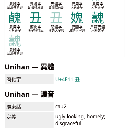
異體字
異體字
異體字
異用字
異用字
台灣教育部
台灣教育部
台灣教育部
入管正字
入管正字
䴜
丑
丑
媿
魗
異用字
簡化字
簡體字
異體字
戶籍異體
入管正字
漢字資料庫
漢語大字典
漢語大字典
戶籍文字
魗
異體字
台灣教育部
Unihan — 異體
簡化字
U+4E11 丑
Unihan — 讀音
cau2
廣東話
ugly looking, homely;
定義
disgraceful