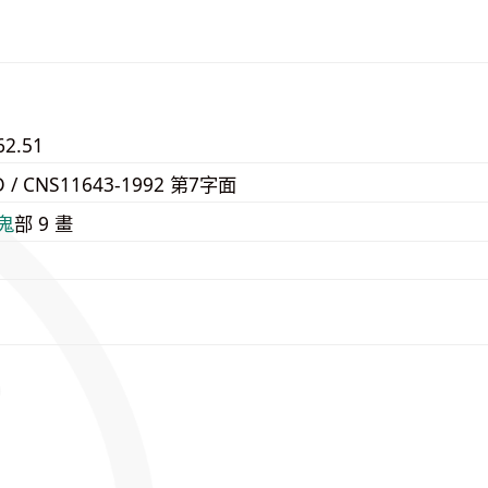
62.51
D / CNS11643-1992 第7字面
⿁
部 9 畫