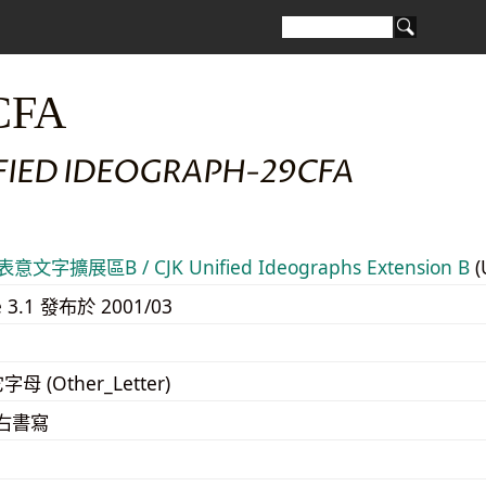
CFA
IFIED IDEOGRAPH-29CFA
意文字擴展區B / CJK Unified Ideographs Extension B
(
e 3.1 發布於 2001/03
字母 (Other_Letter)
至右書寫