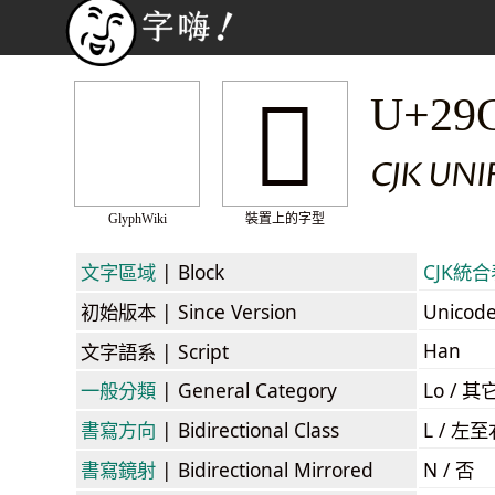
𩳺
U+29
CJK UN
GlyphWiki
裝置上的字型
文字區域
| Block
CJK統合表
初始版本
| Since Version
Unicod
Han
文字語系
| Script
一般分類
| General Category
Lo / 其它
書寫方向
| Bidirectional Class
L / 左
書寫鏡射
| Bidirectional Mirrored
N / 否