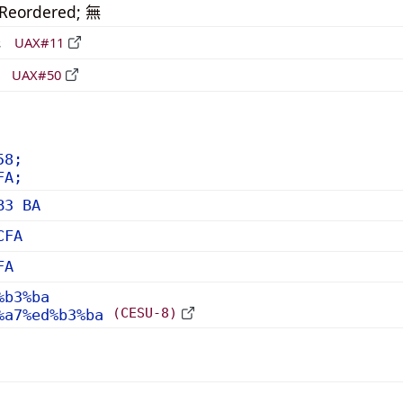
_Reordered; 無
形
UAX#11
立
UAX#50
58;
FA;
B3 BA
CFA
FA
%b3%ba
(CESU-8)
%a7%ed%b3%ba