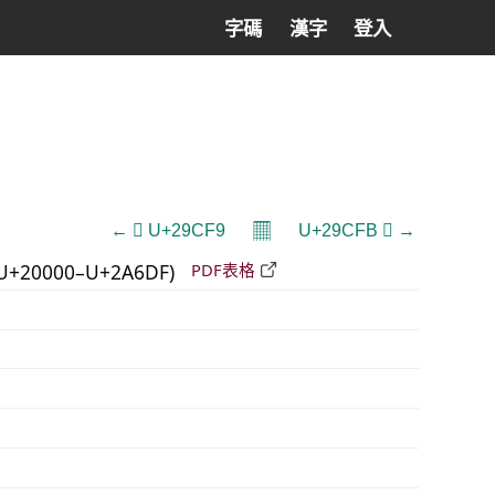
字碼
漢字
登入
𝄜
← 𩳹 U+29CF9
U+29CFB 𩳻 →
U+20000–U+2A6DF)
PDF表格