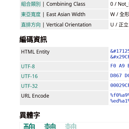
組合類別
| Combining Class
0 / Not
東亞寬度
| East Asian Width
W / 全
直排方向
| Vertical Orientation
U / 正
編碼資訊
HTML Entity
&#1712
&#x29C
UTF-8
F0 A9 
UTF-16
D867 D
UTF-32
00029C
URL Encode
%f0%a9
%ed%a1
異體字