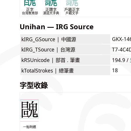
醜
魗
魗
正字
正體字
戶籍正字
台灣教育部
漢語大字典
戶籍文字
Unihan — IRG Source
GKX-14
kIRG_GSource |
中國源
kIRG_TSource |
台灣源
T7-4C4
kRSUnicode |
部首 . 筆畫
194.9 /
18
kTotalStrokes |
總筆畫
字型收錄
一點明體