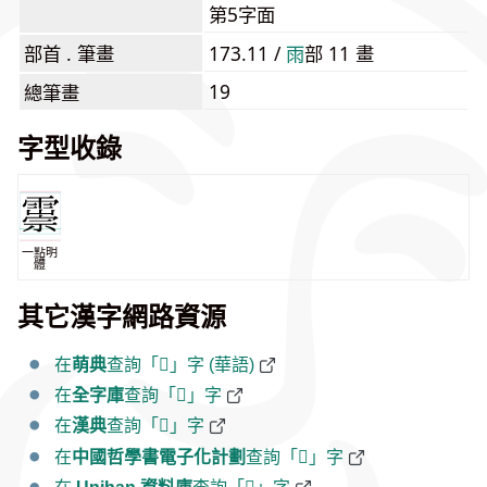
第5字面
部首 . 筆畫
173.11 /
⾬
部 11 畫
19
總筆畫
字型收錄
一點明
體
其它漢字網路資源
在
萌典
查詢「𩅃」字 (華語)
在
全字庫
查詢「𩅃」字
在
漢典
查詢「𩅃」字
在
中國哲學書電子化計劃
查詢「𩅃」字