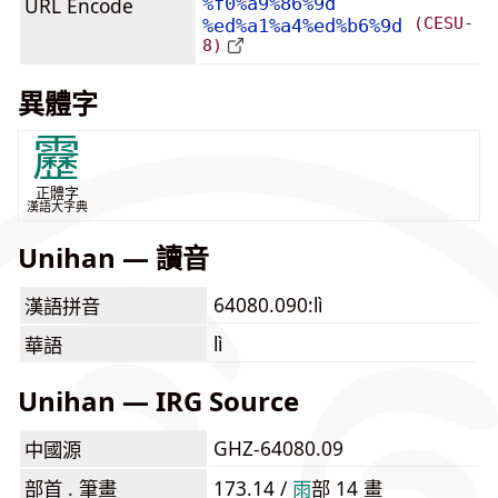
URL Encode
%f0%a9%86%9d
(CESU-
%ed%a1%a4%ed%b6%9d
8)
異體字
靂
正體字
漢語大字典
Unihan — 讀音
64080.090:lì
漢語拼音
lì
華語
Unihan — IRG Source
GHZ-64080.09
中國源
部首 . 筆畫
173.14 /
⾬
部 14 畫