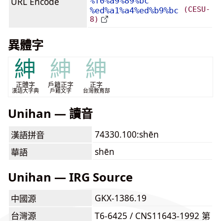
URL Encode
%f0%a9%89%bc
(CESU-
%ed%a1%a4%ed%b9%bc
8)
異體字
紳
紳
紳
正體字
戶籍正字
正字
漢語大字典
戶籍文字
台灣教育部
Unihan — 讀音
74330.100:shēn
漢語拼音
shēn
華語
Unihan — IRG Source
GKX-1386.19
中國源
台灣源
T6-6425 / CNS11643-1992 第