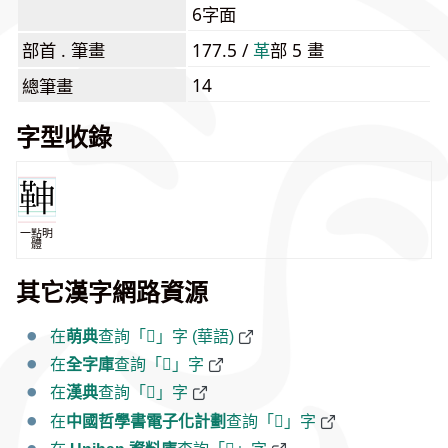
6字面
部首 . 筆畫
177.5 /
⾰
部 5 畫
14
總筆畫
字型收錄
一點明
體
其它漢字網路資源
在
萌典
查詢「𩉼」字 (華語)
在
全字庫
查詢「𩉼」字
在
漢典
查詢「𩉼」字
在
中國哲學書電子化計劃
查詢「𩉼」字