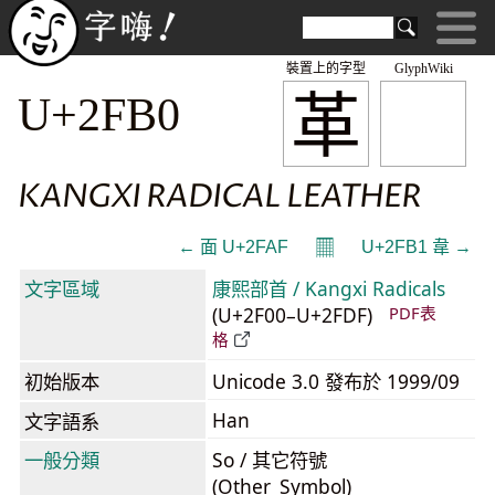
裝置上的字型
GlyphWiki
⾰
U+2FB0
KANGXI RADICAL LEATHER
𝄜
← ⾯ U+2FAF
U+2FB1 ⾱ →
文字區域
康熙部首 / Kangxi Radicals
(U+2F00–U+2FDF)
PDF表
格
初始版本
Unicode 3.0 發布於 1999/09
Han
文字語系
一般分類
So / 其它符號
(Other_Symbol)