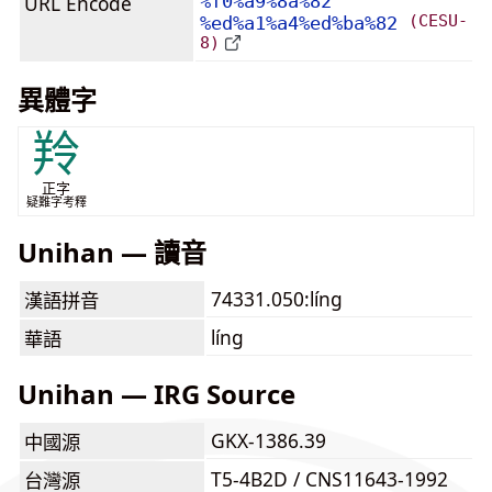
URL Encode
%f0%a9%8a%82
(CESU-
%ed%a1%a4%ed%ba%82
8)
異體字
羚
正字
疑難字考釋
Unihan — 讀音
74331.050:líng
漢語拼音
líng
華語
Unihan — IRG Source
GKX-1386.39
中國源
T5-4B2D / CNS11643-1992
台灣源