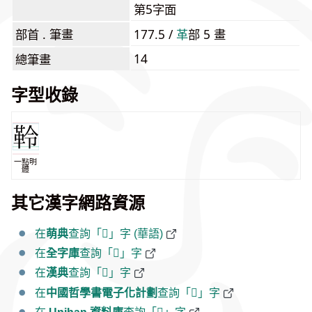
第5字面
部首 . 筆畫
177.5 /
⾰
部 5 畫
14
總筆畫
字型收錄
一點明
體
其它漢字網路資源
在
萌典
查詢「𩊂」字 (華語)
在
全字庫
查詢「𩊂」字
在
漢典
查詢「𩊂」字
在
中國哲學書電子化計劃
查詢「𩊂」字