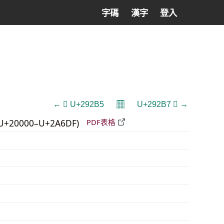
字碼
漢字
登入
𝄜
← 𩊵 U+292B5
U+292B7 𩊷 →
U+20000–U+2A6DF)
PDF表格