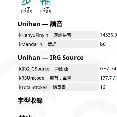
步
鞴
正字
正字
俗字叢考
俗字叢考
Unihan — 讀音
74336.
kHanyuPinyin |
漢語拼音
bù
kMandarin |
華語
Unihan — IRG Source
GHZ-74
kIRG_GSource |
中國源
kRSUnicode |
部首 . 筆畫
177.7 /
16
kTotalStrokes |
總筆畫
字型收錄