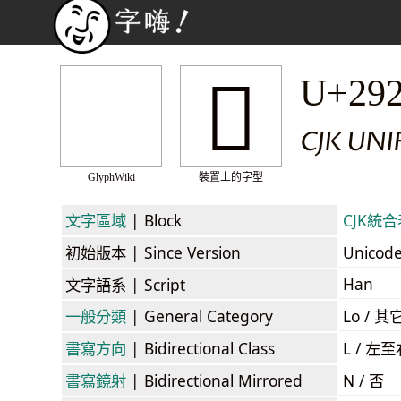
𩊶
U+29
CJK UN
GlyphWiki
裝置上的字型
文字區域
| Block
CJK統合表
初始版本
| Since Version
Unicod
Han
文字語系
| Script
一般分類
| General Category
Lo / 其它
書寫方向
| Bidirectional Class
L / 左
書寫鏡射
| Bidirectional Mirrored
N / 否