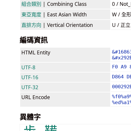
組合類別
| Combining Class
0 / Not
東亞寬度
| East Asian Width
W / 全
直排方向
| Vertical Orientation
U / 正
編碼資訊
HTML Entity
&#1686
&#x292
UTF-8
F0 A9 
UTF-16
D864 D
UTF-32
000292
URL Encode
%f0%a9
%ed%a1
異體字