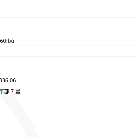
060:bù
336.06
⾰
部 7 畫