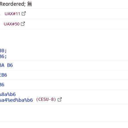
_Reordered; 無
形
UAX#11
立
UAX#50
30;
B6;
8A B6
EB6
B6
%8a%b6
(CESU-8)
%a4%ed%ba%b6