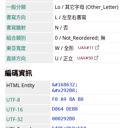
一般分類
Lo / 其它字母 (Other_Letter)
書寫方向
L / 左至右書寫
書寫鏡射
N / 否
組合類別
0 / Not_Reordered; 無
東亞寬度
W / 全形
UAX#11
直排方向
U / 正立
UAX#50
編碼資訊
HTML Entity
&#168632;
&#x292B8;
UTF-8
F0 A9 8A B8
UTF-16
D864 DEB8
UTF-32
000292B8