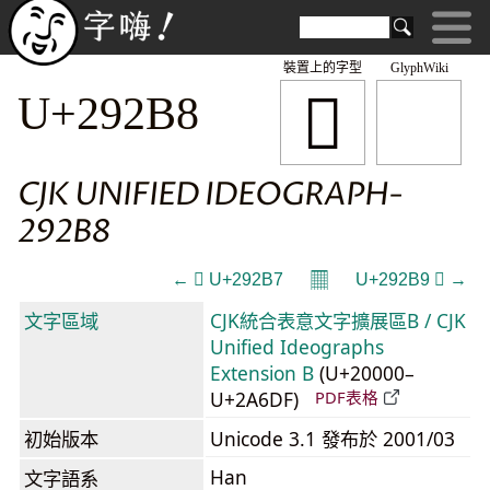
裝置上的字型
GlyphWiki
𩊸
U+292B8
CJK UNIFIED IDEOGRAPH-
292B8
𝄜
← 𩊷 U+292B7
U+292B9 𩊹 →
文字區域
CJK統合表意文字擴展區B / CJK
Unified Ideographs
Extension B
(U+20000–
U+2A6DF)
PDF表格
初始版本
Unicode 3.1 發布於 2001/03
Han
文字語系