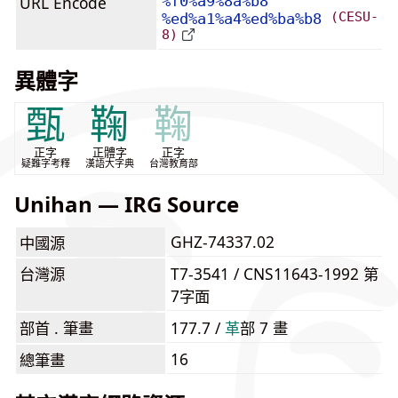
URL Encode
%f0%a9%8a%b8
(CESU-
%ed%a1%a4%ed%ba%b8
8)
異體字
甄
鞠
鞠
正字
正體字
正字
疑難字考釋
漢語大字典
台灣教育部
Unihan — IRG Source
GHZ-74337.02
中國源
台灣源
T7-3541 / CNS11643-1992 第
7字面
部首 . 筆畫
177.7 /
⾰
部 7 畫
16
總筆畫