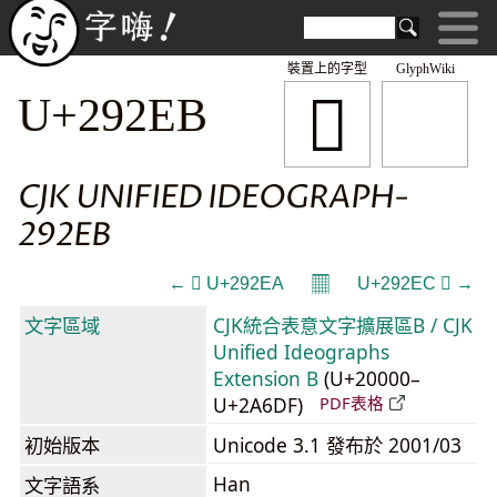
裝置上的字型
GlyphWiki
𩋫
U+292EB
CJK UNIFIED IDEOGRAPH-
292EB
𝄜
← 𩋪 U+292EA
U+292EC 𩋬 →
文字區域
CJK統合表意文字擴展區B / CJK
Unified Ideographs
Extension B
(U+20000–
U+2A6DF)
PDF表格
初始版本
Unicode 3.1 發布於 2001/03
Han
文字語系