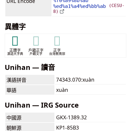
URL Encode
%f0%a9%8b%ab
(CESU-
%ed%a1%a4%ed%bb%ab
8)
異體字
𩋢
𩋢
𩋢
正體字
戶籍正字
正字
漢語大字典
戶籍文字
台灣教育部
Unihan — 讀音
74343.070:xuàn
漢語拼音
xuàn
華語
Unihan — IRG Source
GKX-1389.32
中國源
KP1-85B3
朝鮮源