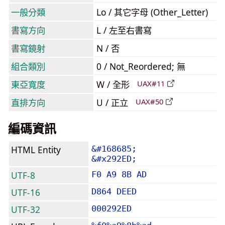
一般分類
Lo / 其它字母 (Other_Letter)
書寫方向
L / 左至右書寫
書寫鏡射
N / 否
組合類別
0 / Not_Reordered; 無
東亞寬度
W / 全形
UAX#11
直排方向
U / 正立
UAX#50
編碼資訊
HTML Entity
&#168685;
&#x292ED;
UTF-8
F0 A9 8B AD
UTF-16
D864 DEED
UTF-32
000292ED