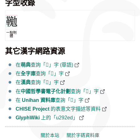
字型收錄
一點明
體
其它漢字網路資源
在
萌典
查詢「𩋭」字 (華語)
在
全字庫
查詢「𩋭」字
在
漢典
查詢「𩋭」字
在
中國哲學書電子化計劃
查詢「𩋭」字
在
Unihan 資料庫
查詢「𩋭」字
CHISE Project
的表意文字描述等資料
GlyphWiki
上的「u292ed」
關於本站
｜
關於字碼資料庫