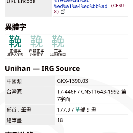
URL Encode
%f0%a9%8b%ad
(CESU-
%ed%a1%a4%ed%bb%ad
8)
異體字
鞔
鞔
鞔
正體字
戶籍正字
正字
漢語大字典
戶籍文字
台灣教育部
Unihan — IRG Source
GKX-1390.03
中國源
台灣源
T7-446F / CNS11643-1992 第
7字面
部首 . 筆畫
177.9 /
⾰
部 9 畫
18
總筆畫