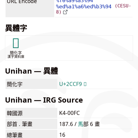
URL Encode
%f0%a9%a3%94
(CESU-
%ed%a1%a6%ed%b3%94
8)
異體字
𬳹
簡化字
漢字資料庫
Unihan — 異體
U+2CCF9 𬳹
簡化字
Unihan — IRG Source
K4-00FC
韓國源
部首 . 筆畫
187.6 /
⾺
部 6 畫
16
總筆畫