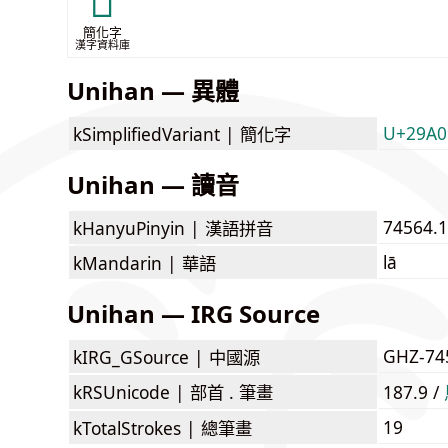
𩨉
簡化字
漢字資料庫
Unihan — 異體
U+29A09
kSimplifiedVariant |
簡化字
Unihan — 讀音
74564.1
kHanyuPinyin |
漢語拼音
lā
kMandarin |
華語
Unihan — IRG Source
GHZ-74
kIRG_GSource |
中國源
kRSUnicode |
部首 . 筆畫
187.9 /
19
kTotalStrokes |
總筆畫