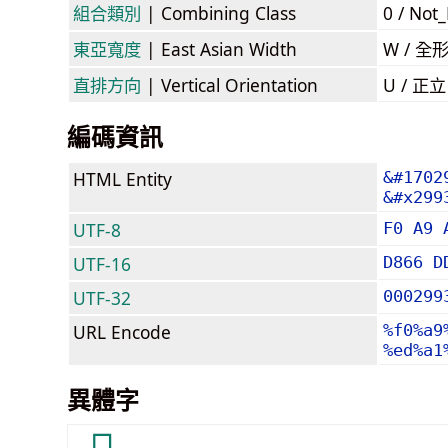
組合類別
| Combining Class
0 / Not
東亞寬度
| East Asian Width
W / 全
直排方向
| Vertical Orientation
U / 正
編碼資訊
HTML Entity
&#1702
&#x299
UTF-8
F0 A9 
UTF-16
D866 D
UTF-32
000299
URL Encode
%f0%a9
%ed%a1
異體字