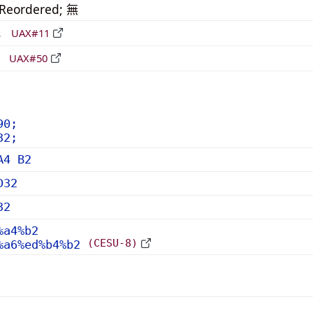
_Reordered; 無
形
UAX#11
立
UAX#50
90;
32;
A4 B2
D32
32
%a4%b2
(CESU-8)
%a6%ed%b4%b2