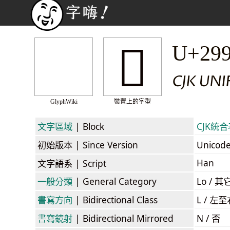
𩤲
U+29
CJK UN
GlyphWiki
裝置上的字型
文字區域
| Block
CJK統合表
初始版本
| Since Version
Unicod
Han
文字語系
| Script
一般分類
| General Category
Lo / 其它
書寫方向
| Bidirectional Class
L / 左
書寫鏡射
| Bidirectional Mirrored
N / 否