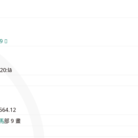
 𩨉
20:lā
564.12
⾺
部 9 畫