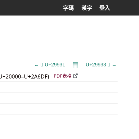
字碼
漢字
登入
𝄜
← 𩤱 U+29931
U+29933 𩤳 →
U+20000–U+2A6DF)
PDF表格