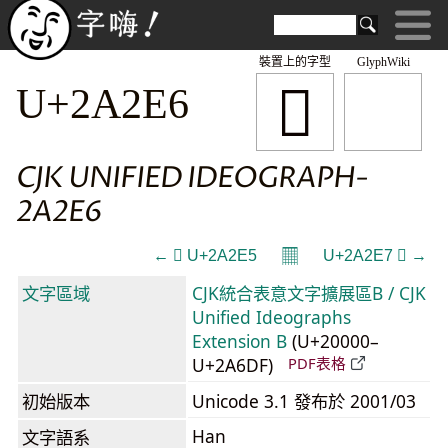
裝置上的字型
GlyphWiki
𪋦
U+2A2E6
CJK UNIFIED IDEOGRAPH-
2A2E6
𝄜
← 𪋥 U+2A2E5
U+2A2E7 𪋧 →
文字區域
CJK統合表意文字擴展區B / CJK
Unified Ideographs
Extension B
(U+20000–
U+2A6DF)
PDF表格
初始版本
Unicode 3.1 發布於 2001/03
Han
文字語系