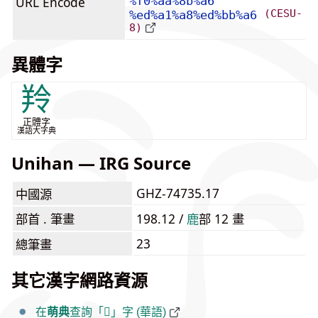
URL Encode
%f0%aa%8b%a6
(CESU-
%ed%a1%a8%ed%bb%a6
8)
異體字
羚
正體字
漢語大字典
Unihan — IRG Source
GHZ-74735.17
中國源
部首 . 筆畫
198.12 /
⿅
部 12 畫
23
總筆畫
其它漢字網路資源
在
萌典
查詢「𪋦」字 (華語)