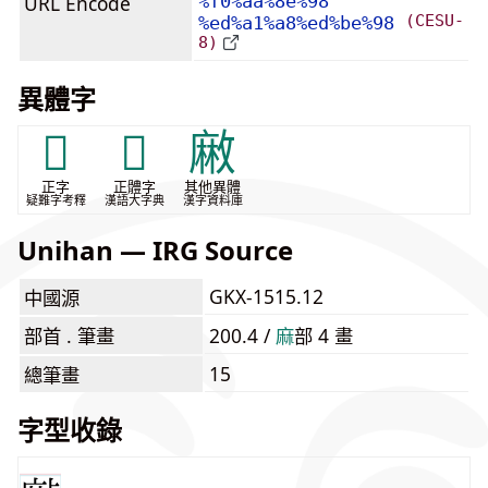
URL Encode
%f0%aa%8e%98
(CESU-
%ed%a1%a8%ed%be%98
8)
異體字
𢊰
𣀫
䵇
正字
正體字
其他異體
疑難字考釋
漢語大字典
漢字資料庫
Unihan — IRG Source
GKX-1515.12
中國源
部首 . 筆畫
200.4 /
⿇
部 4 畫
15
總筆畫
字型收錄