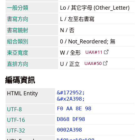
一般分類
Lo / 其它字母 (Other_Letter)
書寫方向
L / 左至右書寫
書寫鏡射
N / 否
組合類別
0 / Not_Reordered; 無
東亞寬度
W / 全形
UAX#11
直排方向
U / 正立
UAX#50
編碼資訊
HTML Entity
&#172952;
&#x2A398;
UTF-8
F0 AA 8E 98
UTF-16
D868 DF98
UTF-32
0002A398